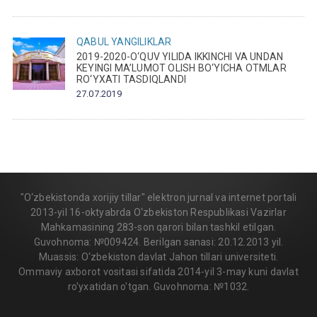
QABUL
YANGILIKLAR
2019-2020-O‘QUV YILIDA IKKINCHI VA UNDAN
KEYINGI MA’LUMOT OLISH BO‘YICHA OTMLAR
RO‘YXATI TASDIQLANDI
27.07.2019
"O‘zbekistonda xorijiy tillar" elektron jurnal va internet portali
2013-yil 16-oktyabrda O‘zbekiston Respublikasi Vazirlar
Mahkamasining 283-son qarori bilan tashkil etilgan.
Guvohnoma: №009424. Berilgan sanasi: 20.12.2013 yil.
Muassis: O‘zbekiston davlat Jahon tillari universiteti.
Ommaviy axborot vositasi sifatida 2014-yil 3-may kuni davlat
ro'yxatidan o'tgan. Guvohnoma: №1032.