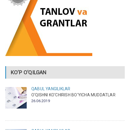
KO’P O’QILGAN
QABUL
YANGILIKLAR
O‘QISHNI KO‘CHIRISH BO‘YICHA MUDDATLAR
26.06.2019