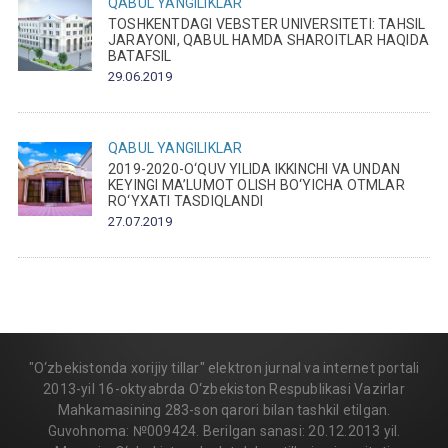
QABUL
YANGILIKLAR
TOSHKENTDAGI VEBSTER UNIVERSITETI: TAHSIL
JARAYONI, QABUL HAMDA SHAROITLAR HAQIDA
BATAFSIL
29.06.2019
QABUL
YANGILIKLAR
2019-2020-O‘QUV YILIDA IKKINCHI VA UNDAN
KEYINGI MA’LUMOT OLISH BO‘YICHA OTMLAR
RO‘YXATI TASDIQLANDI
27.07.2019
"O‘zbekistonda xorijiy tillar" elektron jurnal va internet portali
2013-yil 16-oktyabrda O‘zbekiston Respublikasi Vazirlar
Mahkamasining 283-son qarori bilan tashkil etilgan.
Guvohnoma: №009424. Berilgan sanasi: 20.12.2013 yil.