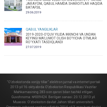
JARAYONI, QABUL HAMDA SHAROITLAR HAQIDA
BATAFSIL
29.06.2019
QABUL
YANGILIKLAR
2019-2020-O‘QUV YILIDA IKKINCHI VA UNDAN
KEYINGI MA’LUMOT OLISH BO‘YICHA OTMLAR
RO‘YXATI TASDIQLANDI
27.07.2019
"O‘zbekistonda xorijiy tillar" elektron jurnal va internet portali
2013-yil 16-oktyabrda O‘zbekiston Respublikasi Vazirlar
Mahkamasining 283-son qarori bilan tashkil etilgan.
Guvohnoma: №009424. Berilgan sanasi: 20.12.2013 yil.
Muassis: O‘zbekiston davlat Jahon tillari universiteti.