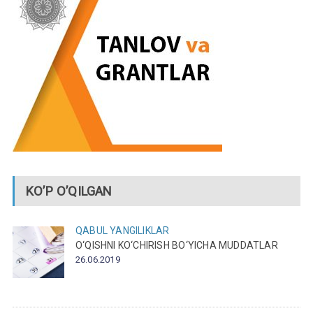
KO’P O’QILGAN
QABUL
YANGILIKLAR
O‘QISHNI KO‘CHIRISH BO‘YICHA MUDDATLAR
26.06.2019