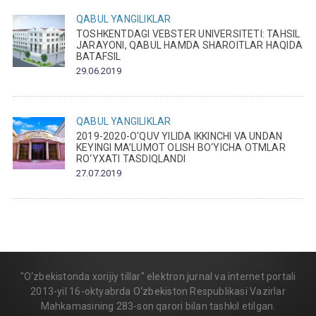
QABUL
YANGILIKLAR
TOSHKENTDAGI VEBSTER UNIVERSITETI: TAHSIL
JARAYONI, QABUL HAMDA SHAROITLAR HAQIDA
BATAFSIL
29.06.2019
QABUL
YANGILIKLAR
2019-2020-O‘QUV YILIDA IKKINCHI VA UNDAN
KEYINGI MA’LUMOT OLISH BO‘YICHA OTMLAR
RO‘YXATI TASDIQLANDI
27.07.2019
"O‘zbekistonda xorijiy tillar" elektron jurnal va internet portali
2013-yil 16-oktyabrda O‘zbekiston Respublikasi Vazirlar
Mahkamasining 283-son qarori bilan tashkil etilgan.