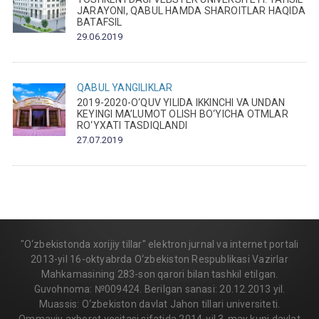
JARAYONI, QABUL HAMDA SHAROITLAR HAQIDA
BATAFSIL
29.06.2019
QABUL
YANGILIKLAR
2019-2020-O‘QUV YILIDA IKKINCHI VA UNDAN
KEYINGI MA’LUMOT OLISH BO‘YICHA OTMLAR
RO‘YXATI TASDIQLANDI
27.07.2019
"O‘zbekistonda xorijiy tillar" elektron jurnal va internet portali
2013-yil 16-oktyabrda O‘zbekiston Respublikasi Vazirlar
Mahkamasining 283-son qarori bilan tashkil etilgan.
Guvohnoma: №009424. Berilgan sanasi: 20.12.2013 yil.
Muassis: O‘zbekiston davlat Jahon tillari universiteti.