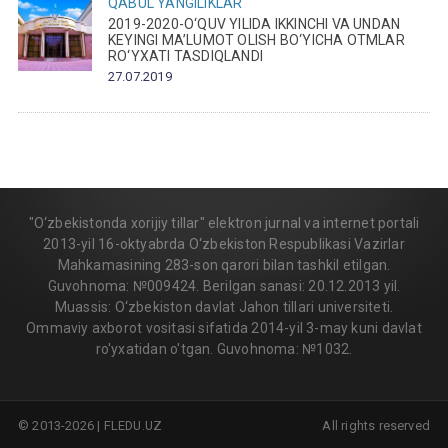
QABUL
YANGILIKLAR
2019-2020-O‘QUV YILIDA IKKINCHI VA UNDAN
KEYINGI MA’LUMOT OLISH BO‘YICHA OTMLAR
RO‘YXATI TASDIQLANDI
27.07.2019
"O‘zbekistonda xorijiy tillar" elektron jurnal va internet portali
2013-yil 16-oktyabrda O‘zbekiston Respublikasi Vazirlar
Mahkamasining 283-son qarori bilan tashkil etilgan.
Guvohnoma: №009424. Berilgan sanasi: 20.12.2013 yil.
Muassis: O‘zbekiston davlat Jahon tillari universiteti.
Ommaviy axborot vositasi sifatida 2014-yil 3-may kuni davlat
ro'yxatidan o'tgan. Guvohnoma: №1032.
© 2013-2026 | FLEDU.UZ
All rights reserved