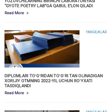
YOZUVCHILARNING BIRINCHI LABORATORIYASI
“GYOTE POETRY LAB”GA QABUL E’LON QILADI
Read More
YANGILIKLAR
DIPLOMLARI TOʻGʻRIDAN TOʻGʻRI TAN OLINADIGAN
XORIJIY OTMNING 2022-YIL UCHUN ROʻYXATI
TASDIQLANDI
Read More
YANGILIKLAR