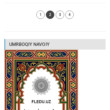
1
2
3
4
UMRBOQIY NAVOIY