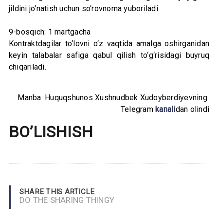
jildini jo‘natish uchun so‘rovnoma yuboriladi.
9-bosqich: 1 martgacha
Kontraktdagilar to‘lovni o‘z vaqtida amalga oshirganidan
keyin talabalar safiga qabul qilish to‘g‘risidagi buyruq
chiqariladi.
Manba: Huquqshunos Xushnudbek Xudoyberdiyevning
Telegram
kanali
dan olindi
BO’LISHISH
SHARE THIS ARTICLE
DO THE SHARING THINGY