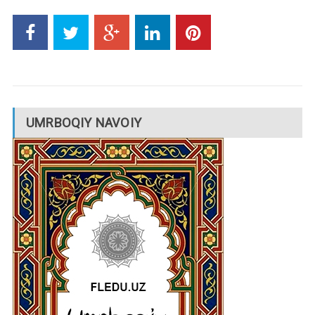
UMRBOQIY NAVOIY