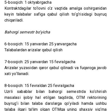
5-bosqich: 1 oktyabrgacha
Kontraktdagilar to‘lovni o‘z vaqtida amalga oshirganidan
keyin talabalar safiga qabul qilish to‘g‘risidagi buyruq
chiqariladi.
Bahorgi semestr bo‘yicha
6-bosqich: 15 yanvardan 25 yanvargacha
Talabalardan arizalar qabul qilish
7-bosqich: 25 yanvardan 15 fevralgacha
Arizalar yuzasidan qaror qabul qilinadi va fuqaroga javob
xati yo‘llanadi.
8-bosqich: 15 fevraldan 25 fevralgacha
Uzrli sabablar bilan bahorgi semestrda ko‘chirish
masalasi ijobiy hal etilgan taqdirda, OTM rektorining
buyrug‘i bilan talaba darslarga qo‘yiladi hamda ushbu
talaba ilgari ta’lim olgan OTMga uning shaxsiy yig‘ma