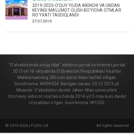
2019-2020-O‘QUV YILIDA IKKINCHI VA UNDAN
KEYINGI MA’LUMOT OLISH BO‘YICHA OTMLAR
RO‘YXATI TASDIQLANDI
27.07.2019
"O‘zbekistonda xorijiy tillar" elektron jurnal va internet portali
2013-yil 16-oktyabrda O‘zbekiston Respublikasi Vazirlar
Mahkamasining 283-son qarori bilan tashkil etilgan.
Guvohnoma: №009424. Berilgan sanasi: 20.12.2013 yil.
Muassis: O‘zbekiston davlat Jahon tillari universiteti.
Ommaviy axborot vositasi sifatida 2014-yil 3-may kuni davlat
ro'yxatidan o'tgan. Guvohnoma: №1032.
© 2013-2026 | FLEDU.UZ
All rights reserved