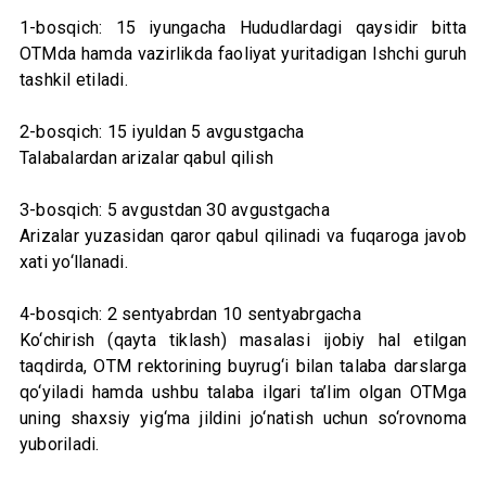
1-bosqich: 15 iyungacha Hududlardagi qaysidir bitta
OTMda hamda vazirlikda faoliyat yuritadigan Ishchi guruh
tashkil etiladi.
2-bosqich: 15 iyuldan 5 avgustgacha
Talabalardan arizalar qabul qilish
3-bosqich: 5 avgustdan 30 avgustgacha
Arizalar yuzasidan qaror qabul qilinadi va fuqaroga javob
xati yo‘llanadi.
4-bosqich: 2 sentyabrdan 10 sentyabrgacha
Ko‘chirish (qayta tiklash) masalasi ijobiy hal etilgan
taqdirda, OTM rektorining buyrug‘i bilan talaba darslarga
qo‘yiladi hamda ushbu talaba ilgari ta’lim olgan OTMga
uning shaxsiy yig‘ma jildini jo‘natish uchun so‘rovnoma
yuboriladi.