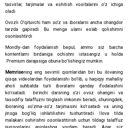
tasvirlar, tarjimalar va eshitish vositalarini o’z ichiga
oladi.
Ovozli O’qituvchi ham so’z va iboralarni ancha ohangdor
tarzda gapiradi. Bu menga ularni eslab qolishimni
osonlashtirdi
Mondly-dan foydalanish bepul, ammo siz barcha
kontentlarni birdaniga ochishni istasangiz u holda
Premium darajasiga obuna bo’lishingiz mumkin.
Memrise
ning eng sevimli qismlaridan biri bu ilovaning
qisqa videolardan foydalanishi bo’lib, u haqiqiy mahalliy
aholi suhbatda turli iboralarni qanday ifodalashini
ko’rsatadi. birinchi darsning o’zi ovoz ohangini va
tasodifiy talaffuzni tinglash imkonini beradi, shuningdek,
iboraning so’zma-so’z tarjimasini ko’rsatadi va uning
jinsga bog’liq ishlatilishini tushuntiradi. Ilova tilda
malakani oshirishni osonlashtirish uchun tildagi talaffuz
nuqsonlarini aniqlashga yordam beradi. Agar siz