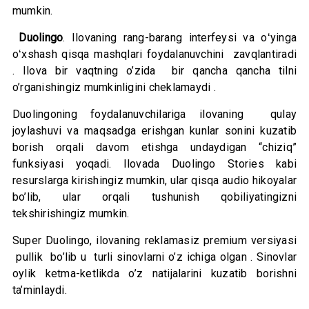
mumkin.
Duolingo
. Ilovaning rang-barang interfeysi va oʻyinga
oʻxshash qisqa mashqlari foydalanuvchini zavqlantiradi
. Ilova bir vaqtning o’zida bir qancha qancha tilni
o’rganishingiz mumkinligini cheklamaydi .
Duolingoning foydalanuvchilariga ilovaning qulay
joylashuvi va maqsadga erishgan kunlar sonini kuzatib
borish orqali davom etishga undaydigan “chiziq”
funksiyasi yoqadi. Ilovada Duolingo Stories kabi
resurslarga kirishingiz mumkin, ular qisqa audio hikoyalar
bo’lib, ular orqali tushunish qobiliyatingizni
tekshirishingiz mumkin.
Super Duolingo, ilovaning reklamasiz premium versiyasi
pullik bo’lib u turli sinovlarni o’z ichiga olgan . Sinovlar
oylik ketma-ketlikda o’z natijalarini kuzatib borishni
ta’minlaydi.