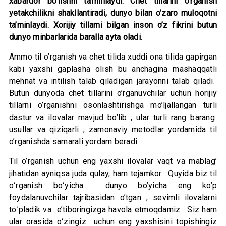
xabardor bo’lishni ta’minlaydi. Chet tillarini o’rganish
yetakchilikni shakllantiradi, dunyo bilan o’zaro muloqotni
ta’minlaydi. Xorijiy tillarni bilgan inson o’z fikrini butun
dunyo minbarlarida baralla ayta oladi.
Ammo til o’rganish va chet tilida xuddi ona tilida gapirgan
kabi yaxshi gaplasha olish bu anchagina mashaqqatli
mehnat va intilish talab qiladigan jarayonni talab qiladi.
Butun dunyoda chet tillarini o’rganuvchilar uchun horijiy
tillarni o’rganishni osonlashtirishga mo’ljallangan turli
dastur va ilovalar mavjud bo’lib , ular turli rang barang
usullar va qiziqarli , zamonaviy metodlar yordamida til
o’rganishda samarali yordam beradi:
Til o’rganish uchun eng yaxshi ilovalar vaqt va mablag’
jihatidan ayniqsa juda qulay, ham tejamkor. Quyida biz til
oʻrganish boʻyicha dunyo bo’yicha eng ko’p
foydalanuvchilar tajribasidan o’tgan , sevimli ilovalarni
toʻpladik va e’tiboringizga havola etmoqdamiz . Siz ham
ular orasida oʻzingiz uchun eng yaxshisini topishingiz