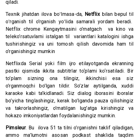
qiladi.
Texnik jihatdan ilova boʻlmasa-da,
Netflix
bilan bepul til
oʻrganish til o’rganish yoʻlida samarali yordam beradi.
Netflix chrome Kengaytmasini o’rnatgach va kino va
teleko’rsatuvlarni istalgan til variantlari katalogini ishga
tushirishingiz va uni tomosh qilish davomida ham til
o’rganishingiz mumkin
Netflixda Serial yoki film ijro etilayotganda ekranning
pastki qismida ikkita subtitrlar to‘plami ko‘rsatiladi. Bir
to’plam sizning ona tilingiz, ikkinchisi esa siz
o’rganmoqchi bo’lgan tildir. So’zlar aytilganda, xuddi
karaoke kabi ta’kidlanadi. Siz dialog iborasini iboralar
bo’yicha tinglashingiz, kerak bo’lganda pauza qilishingiz
va takrorlashingiz, o’rnatilgan lug’atga kirishingiz va
hokazo imkoniyatlardan foydalanishingiz mumkin.
Pimsleur
. Bu ilova 51 ta tilni o’rganishni taklif qiladigan,
ammo ma’lumotni asosan podkast shaklida taqdim