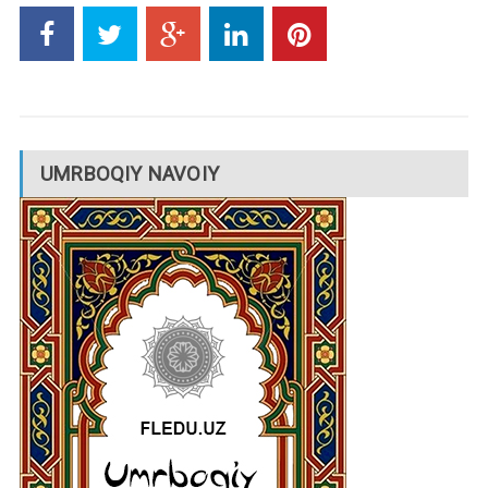
UMRBOQIY NAVOIY