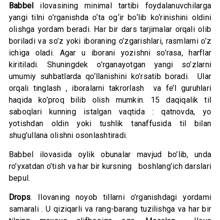
Babbel
ilovasining minimal tartibi foydalanuvchilarga
yangi tilni o’rganishda o‘ta og‘ir bo‘lib ko‘rinishini oldini
olishga yordam beradi. Har bir dars tarjimalar orqali olib
boriladi va so’z yoki iboraning o’zgarishlari, rasmlarni o’z
ichiga oladi. Agar u iborani yozishni so’rasa, harflar
kiritiladi. Shuningdek o’rganayotgan yangi so’zlarni
umumiy suhbatlarda qo’llanishini ko’rsatib boradi. Ular
orqali tinglash , iboralarni takrorlash va fe’l guruhlari
haqida ko’proq bilib olish mumkin. 15 daqiqalik til
saboqlari kunning istalgan vaqtida : qatnovda, yo
yotishdan oldin yoki tushlik tanaffusida til bilan
shug’ullana olishni osonlashtiradi.
Babbel ilovasida oylik obunalar mavjud bo’lib, unda
ro’yxatdan o’tish va har bir kursning boshlang’ich darslari
bepul.
Drops
. Ilovaning noyob tillarni o’rganishdagi yordami
samarali . U qiziqarli va rang-barang tuzilishga va har bir