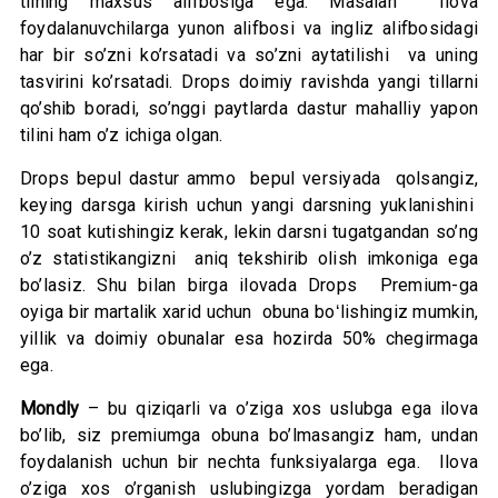
tilning maxsus alifbosiga ega. Masalan Ilova
foydalanuvchilarga yunon alifbosi va ingliz alifbosidagi
har bir so’zni ko’rsatadi va so’zni aytatilishi va uning
tasvirini ko’rsatadi. Drops doimiy ravishda yangi tillarni
qo’shib boradi, so’nggi paytlarda dastur mahalliy yapon
tilini ham o’z ichiga olgan.
Drops bepul dastur ammo bepul versiyada qolsangiz,
keying darsga kirish uchun yangi darsning yuklanishini
10 soat kutishingiz kerak, lekin darsni tugatgandan so’ng
o’z statistikangizni aniq tekshirib olish imkoniga ega
bo’lasiz. Shu bilan birga ilovada Drops Premium-ga
oyiga bir martalik xarid uchun obuna boʻlishingiz mumkin,
yillik va doimiy obunalar esa hozirda 50% chegirmaga
ega.
Mondly
– bu qiziqarli va o’ziga xos uslubga ega ilova
bo’lib, siz premiumga obuna bo’lmasangiz ham, undan
foydalanish uchun bir nechta funksiyalarga ega. Ilova
o’ziga xos o’rganish uslubingizga yordam beradigan