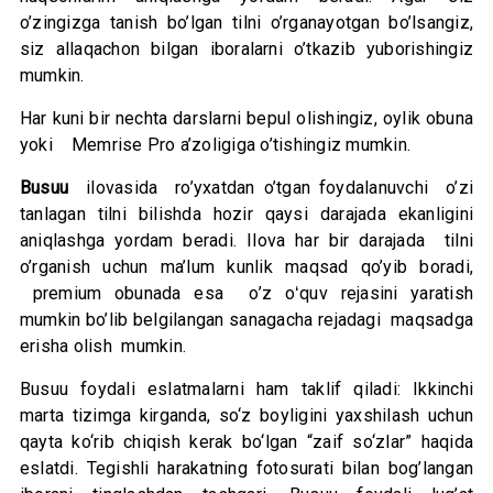
o’zingizga tanish bo’lgan tilni o’rganayotgan bo’lsangiz,
siz allaqachon bilgan iboralarni o’tkazib yuborishingiz
mumkin.
Har kuni bir nechta darslarni bepul olishingiz, oylik obuna
yoki Memrise Pro a’zoligiga o’tishingiz mumkin.
Busuu
ilovasida ro’yxatdan o’tgan foydalanuvchi o’zi
tanlagan tilni bilishda hozir qaysi darajada ekanligini
aniqlashga yordam beradi. Ilova har bir darajada tilni
o’rganish uchun ma’lum kunlik maqsad qo’yib boradi,
premium obunada esa o’z oʻquv rejasini yaratish
mumkin bo’lib belgilangan sanagacha rejadagi maqsadga
erisha olish mumkin.
Busuu foydali eslatmalarni ham taklif qiladi: Ikkinchi
marta tizimga kirganda, so‘z boyligini yaxshilash uchun
qayta ko‘rib chiqish kerak bo‘lgan “zaif so‘zlar” haqida
eslatdi. Tegishli harakatning fotosurati bilan bog’langan