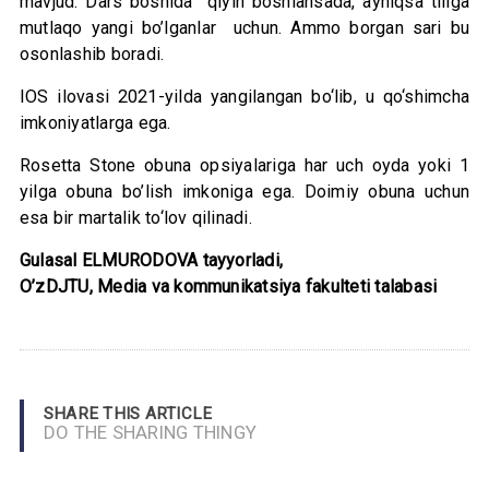
mavjud. Dars boshida qiyin boshlansada, ayniqsa tiliga
mutlaqo yangi bo’lganlar uchun. Ammo borgan sari bu
osonlashib boradi.
IOS ilovasi 2021-yilda yangilangan bo‘lib, u qo‘shimcha
imkoniyatlarga ega.
Rosetta Stone obuna opsiyalariga har uch oyda yoki 1
yilga obuna bo’lish imkoniga ega. Doimiy obuna uchun
esa bir martalik to‘lov qilinadi.
Gulasal ELMURODOVA tayyorladi,
O’zDJTU, Media va kommunikatsiya fakulteti talabasi
SHARE THIS ARTICLE
DO THE SHARING THINGY