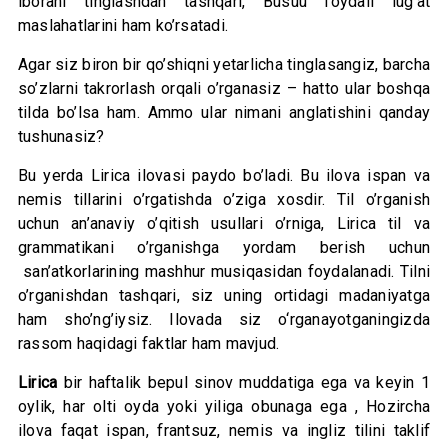
iborani tinglashdan tashqari, Busuu foydali lug’at
maslahatlarini ham ko’rsatadi.
Agar siz biron bir qo’shiqni yetarlicha tinglasangiz, barcha
so’zlarni takrorlash orqali o’rganasiz – hatto ular boshqa
tilda bo’lsa ham. Ammo ular nimani anglatishini qanday
tushunasiz?
Bu yerda Lirica ilovasi paydo bo’ladi. Bu ilova ispan va
nemis tillarini o’rgatishda o’ziga xosdir. Til o’rganish
uchun an’anaviy o’qitish usullari o’rniga, Lirica til va
grammatikani o’rganishga yordam berish uchun
san’atkorlarining mashhur musiqasidan foydalanadi. Tilni
o’rganishdan tashqari, siz uning ortidagi madaniyatga
ham sho’ng’iysiz. Ilovada siz o‘rganayotganingizda
rassom haqidagi faktlar ham mavjud.
Lirica
bir haftalik bepul sinov muddatiga ega va keyin 1
oylik, har olti oyda yoki yiliga obunaga ega , Hozircha
ilova faqat ispan, frantsuz, nemis va ingliz tilini taklif