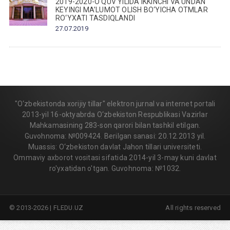
2019-2020-O‘QUV YILIDA IKKINCHI VA UNDAN
KEYINGI MA’LUMOT OLISH BO‘YICHA OTMLAR
RO‘YXATI TASDIQLANDI
27.07.2019
"O‘zbekistonda xorijiy tillar" elektron jurnal va internet portali
2013-yil 16-oktyabrda O‘zbekiston Respublikasi Vazirlar
Mahkamasining 283-son qarori bilan tashkil etilgan.
Guvohnoma: №009424. Berilgan sanasi: 20.12.2013 yil.
Muassis: O‘zbekiston davlat Jahon tillari universiteti.
Ommaviy axborot vositasi sifatida 2014-yil 3-may kuni davlat
ro'yxatidan o'tgan. Guvohnoma: №1032.
© 2013-2026 | FLEDU.UZ
All rights reserved