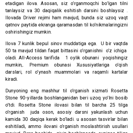
etadigan ilova. Asosan, siz o’rganmoqchi bo’lgan tilni
tanlaysiz va 30 daqiqalik eshitish darsini boshlaysiz .
Ilovada Driver rejimi ham mavjud, bunda siz uzoq vaqt
qatnov paytida ekranga qaramasdan til ko’nikmalaringizni
oshirishingiz mumkin.
Ilova 7 kunlik bepul sinov muddatiga ega. U bir vaqtda
50 ta mavjud tildan faqat bittasini o’rganishni o’z ichiga
oladi. All-Access tarifida 1 oylik obunani yoqishingiz
mumkin,. Premium obunasi Xususiyatlariga o’qish
darslari, rol o’ynash muammolari va raqamli kartalar
kiradi.
Dunyoning eng mashhur til o’rganish xizmati Rosetta
Stone 90-yillarda boshlanganidan beri uzoq yo’lni bosib
o’tdi. Rosetta Stone ilovasi bilan til barcha 25 tilga
o’rganish juda oson, asosiy darsni yakunlash uchun
kamida 30 daqiqa kerak bo’ladi. u asosan tasvirlar bilan
eshitiladi, ammo ilovani o’rganish moslashtirish usullari