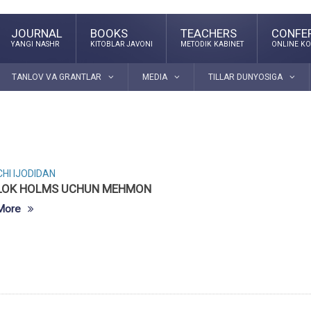
JOURNAL
BOOKS
TEACHERS
CONFE
YANGI NASHR
KITOBLAR JAVONI
METODIK KABINET
ONLINE KO
TANLOV VA GRANTLAR
MEDIA
TILLAR DUNYOSIGA
HI IJODIDAN
LOK HOLMS UCHUN MEHMON
More