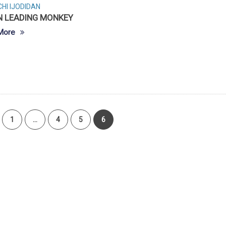
HI IJODIDAN
N LEADING MONKEY
More
1
…
4
5
6