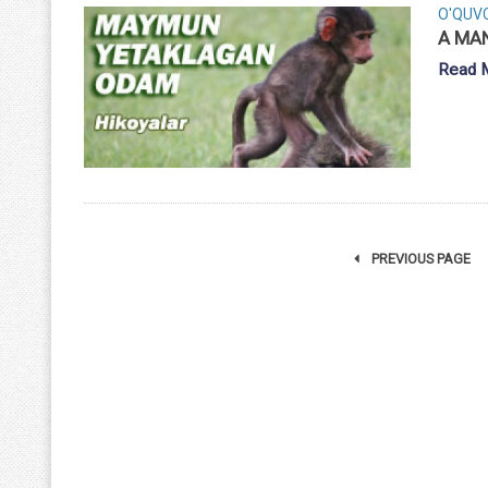
O'QUVC
A MA
Read 
PREVIOUS PAGE