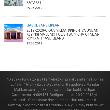
BATAFSIL
29.06.2019
QABUL
YANGILIKLAR
2019-2020-O‘QUV YILIDA IKKINCHI VA UNDAN
KEYINGI MA’LUMOT OLISH BO‘YICHA OTMLAR
RO‘YXATI TASDIQLANDI
27.07.2019
"O‘zbekistonda xorijiy tillar" elektron jurnal va internet portali
2013-yil 16-oktyabrda O‘zbekiston Respublikasi Vazirlar
Mahkamasining 283-son qarori bilan tashkil etilgan.
Guvohnoma: №009424. Berilgan sanasi: 20.12.2013 yil.
Muassis: O‘zbekiston davlat Jahon tillari universiteti.
Ommaviy axborot vositasi sifatida 2014-yil 3-may kuni davlat