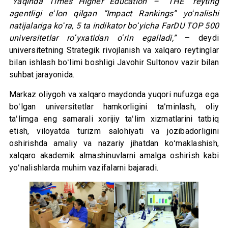
“Yaqinda Times Higher Education – “THE” reyting
agentligi eʻlon qilgan “Impact Rankings” yoʻnalishi
natijalariga koʻra, 5 ta indikator boʻyicha FarDU TOP 500
universitetlar roʻyxatidan oʻrin egalladi,”
– deydi
universitetning Strategik rivojlanish va xalqaro reytinglar
bilan ishlash boʻlimi boshligi Javohir Sultonov vazir bilan
suhbat jarayonida.
Markaz oliygoh va xalqaro maydonda yuqori nufuzga ega
boʻlgan universitetlar hamkorligini taʻminlash, oliy
taʻlimga eng samarali xorijiy taʻlim xizmatlarini tatbiq
etish, viloyatda turizm salohiyati va jozibadorligini
oshirishda amaliy va nazariy jihatdan koʻmaklashish,
xalqaro akademik almashinuvlarni amalga oshirish kabi
yoʻnalishlarda muhim vazifalarni bajaradi.