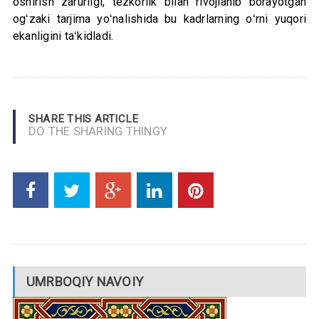
oshirish zarurligi, tezkorlik bilan rivojlanib borayotgan
ogʻzaki tarjima yoʻnalishida bu kadrlarning oʻrni yuqori
ekanligini taʻkidladi.
SHARE THIS ARTICLE
DO THE SHARING THINGY
UMRBOQIY NAVOIY