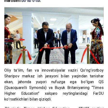
marosimi
boʻlib oʻtdi
.
Oliy taʻlim, fan va innovatsiyalar vaziri Qoʻngʻirotboy
Sharipov markaz ish jarayoni bilan yaqindan tanishar
ekan, jahonda yuqori nufuzga ega boʻlgan QS
(Quacquarelli Symonds) va Buyuk Britaniyaning “Times
Higher Education” xalqaro reytinglaridagi FarDU
koʻrsatkichlari bilan qiziqdi.