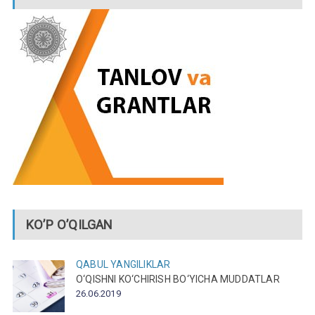
KO’P O’QILGAN
QABUL
YANGILIKLAR
O‘QISHNI KO‘CHIRISH BO‘YICHA MUDDATLAR
26.06.2019