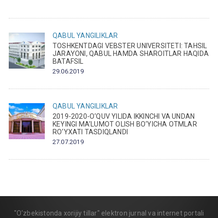
QABUL
YANGILIKLAR
TOSHKENTDAGI VEBSTER UNIVERSITETI: TAHSIL
JARAYONI, QABUL HAMDA SHAROITLAR HAQIDA
BATAFSIL
29.06.2019
QABUL
YANGILIKLAR
2019-2020-O‘QUV YILIDA IKKINCHI VA UNDAN
KEYINGI MA’LUMOT OLISH BO‘YICHA OTMLAR
RO‘YXATI TASDIQLANDI
27.07.2019
"O‘zbekistonda xorijiy tillar" elektron jurnal va internet portali