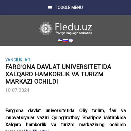
TOGGLE MENU
YANGILIKLAR
FARGʻONA DAVLAT UNIVERSITETIDA
XALQARO HAMKORLIK VA TURIZM
MARKAZI OCHILDI
10.07.2024
Fargʻona davlat universitetida Oliy taʻlim, fan va
innovatsiyalar vaziri Qoʻngʻirotboy Sharipov ishtirokida
Xalqaro hamkorlik va turizm markazining ochilish