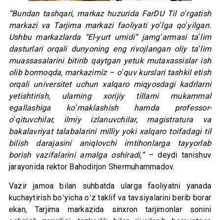
“Bundan tashqari, markaz huzurida FarDU Til oʻrgatish
markazi va Tarjima markazi faoliyati yoʻlga qoʻyilgan.
Ushbu markazlarda “El-yurt umidi” jamgʻarmasi taʻlim
dasturlari orqali dunyoning eng rivojlangan oliy taʻlim
muassasalarini bitirib qaytgan yetuk mutaxassislar ish
olib bormoqda, markazimiz – oʻquv kurslari tashkil etish
orqali universitet uchun xalqaro miqyosdagi kadrlarni
yetishtirish, ularning xorijiy tillarni mukammal
egallashiga koʻmaklashish hamda professor-
oʻqituvchilar, ilmiy izlanuvchilar, magistratura va
bakalavriyat talabalarini milliy yoki xalqaro toifadagi til
bilish darajasini aniqlovchi imtihonlarga tayyorlab
borish vazifalarini amalga oshiradi,”
– deydi tanishuv
jarayonida rektor Bahodirjon Shermuhammadov.
Vazir jamoa bilan suhbatda ularga faoliyatni yanada
kuchaytirish boʻyicha oʻz taklif va tavsiyalarini berib borar
ekan, Tarjima markazida sinxron tarjimonlar sonini