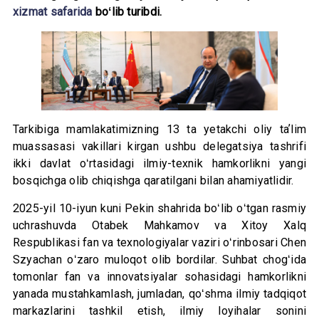
xizmat safarida
boʻlib turibdi.
Tarkibiga mamlakatimizning 13 ta yetakchi oliy taʼlim
muassasasi vakillari kirgan ushbu delegatsiya tashrifi
ikki davlat oʻrtasidagi ilmiy-texnik hamkorlikni yangi
bosqichga olib chiqishga qaratilgani bilan ahamiyatlidir.
2025-yil 10-iyun kuni Pekin shahrida boʻlib oʻtgan rasmiy
uchrashuvda Otabek Mahkamov va Xitoy Xalq
Respublikasi fan va texnologiyalar vaziri oʻrinbosari Chen
Szyachan oʻzaro muloqot olib bordilar. Suhbat chogʻida
tomonlar fan va innovatsiyalar sohasidagi hamkorlikni
yanada mustahkamlash, jumladan, qoʻshma ilmiy tadqiqot
markazlarini tashkil etish, ilmiy loyihalar sonini