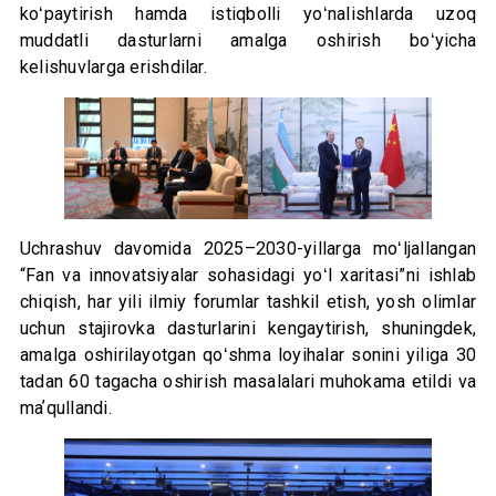
koʻpaytirish hamda istiqbolli yoʻnalishlarda uzoq
muddatli dasturlarni amalga oshirish boʻyicha
kelishuvlarga erishdilar.
Uchrashuv davomida 2025–2030-yillarga moʻljallangan
“Fan va innovatsiyalar sohasidagi yoʻl xaritasi”ni ishlab
chiqish, har yili ilmiy forumlar tashkil etish, yosh olimlar
uchun stajirovka dasturlarini kengaytirish, shuningdek,
amalga oshirilayotgan qoʻshma loyihalar sonini yiliga 30
tadan 60 tagacha oshirish masalalari muhokama etildi va
maʼqullandi.