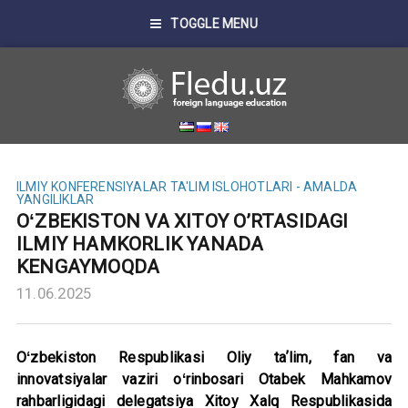
TOGGLE MENU
ILMIY KONFERENSIYALAR
TA'LIM ISLOHOTLARI - AMALDA
YANGILIKLAR
OʻZBEKISTON VA XITOY O’RTASIDAGI
ILMIY HAMKORLIK YANADA
KENGAYMOQDA
11.06.2025
Oʻzbekiston Respublikasi Oliy taʼlim, fan va
innovatsiyalar vaziri oʻrinbosari Otabek Mahkamov
rahbarligidagi delegatsiya Xitoy Xalq Respublikasida