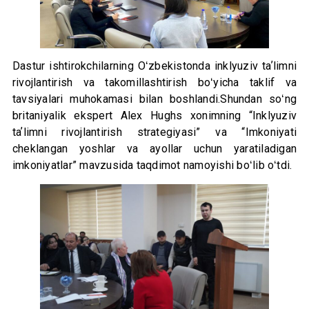
Dastur ishtirokchilarning Oʻzbekistonda inklyuziv taʼlimni
rivojlantirish va takomillashtirish boʻyicha taklif va
tavsiyalari muhokamasi bilan boshlandi.Shundan soʻng
britaniyalik ekspert Alex Hughs xonimning “Inklyuziv
taʼlimni rivojlantirish strategiyasi” va “Imkoniyati
cheklangan yoshlar va ayollar uchun yaratiladigan
imkoniyatlar” mavzusida taqdimot namoyishi boʻlib oʻtdi.