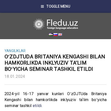
TOGGLE MENU
YANGILIKLAR
OʻZDJTUDA BRITANIYA KENGASHI BILAN
HAMKORLIKDA INKLYUZIV TAʼLIM
BOʻYICHA SEMINAR TASHKIL ETILDI
18.01.2024
2024-yil 16-17 yanvar kunlari OʻzDJTUda Britaniya
Kengashi bilan hamkorlikda inklyuziv taʼlim boʻyicha
seminar tashkil
etildi.