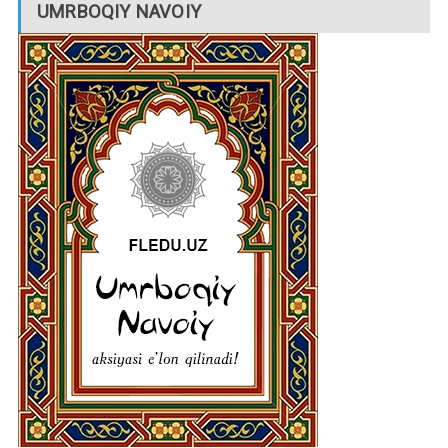
UMRBOQIY NAVOIY