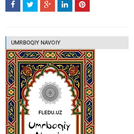
UMRBOQIY NAVOIY