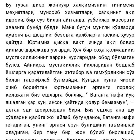
Бу гўзал диёр жонкуяр халқимизнинг тинимсиз
меҳнатлари, муносиб хизматлари, халқнинг ақл
идроки, бир сўз билан айтганда, ўзбеклар жасорати
эвазига бунёд бўлди. Мана бугун мунгли кўзларда
қувонч ва шодлик, безовта қалбларга таскин, ҳузур
қайтди. Юртимиз қисқа вақт ичида ақл бовар
қилмас даражада ўзгарди. Ҳеч бир соҳа қолмадики,
мустақилликнинг заррин нурларидан обод бўлмаган
бўлса. Айниқса, мустақиллик йилларидан бошлаб
ёшларга қаратилаётган эътибор ва ғамхўрликни сўз
билан таърифлаб бўлмайди. Кундан кунга чирой
очиб бораётган юртимизнинг эртанги порлоқ
келажаги биз ёшларга боғлиқ. “ Ватанга нафи йўқ
яшалган ҳар кун, инсон ҳаётида қолур бемазмун”, —
деган эди шоирлардан бири. Биз ёшлар ана шу
сўзларни қалбга жо айлаб, бугунданоқ Ватанга нафи
тегадиган, унинг эртаси ёруғ бўлишини таъминлай
оладиган, бир тану бир жон бўлиб бирлашиб,
ватанпарвар кишилар бўлмоғимиз лозим. Зеро,