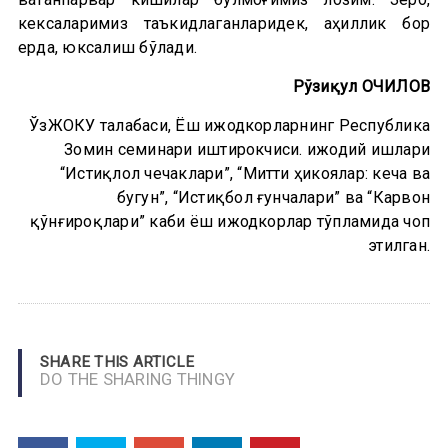
кексаларимиз таъкидлаганларидек, аҳиллик бор
ерда, юксалиш бўлади.
Рўзиқул ОЧИЛОВ
ЎзЖОКУ талабаси, Ёш ижодкорларнинг Республика
Зомин семинари иштирокчиси. ижодий ишлари
“Истиқлол чечаклари”, “Митти ҳикоялар: кеча ва
бугун”, “Истиқбол ғунчалари” ва “Карвон
қўнғироқлари” каби ёш ижодкорлар тўпламида чоп
этилган.
SHARE THIS ARTICLE
DO THE SHARING THINGY