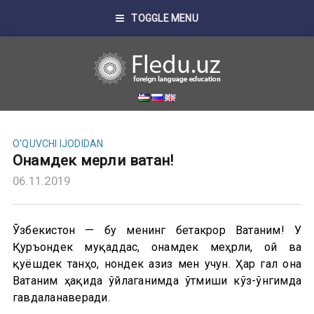
TOGGLE MENU
O'QUVCHI IJODIDAN
Онамдек меҳрли ватан!
06.11.2019
Ўзбекистон — бу менинг бетакрор Ватаним! У
Қуръондек муқаддас, онамдек меҳрли, ой ва
қуёшдек танҳо, нондек азиз мен учун. Ҳар гал она
Ватаним ҳақида ўйлаганимда ўтмиши кўз-ўнгимда
гавдаланаверади.