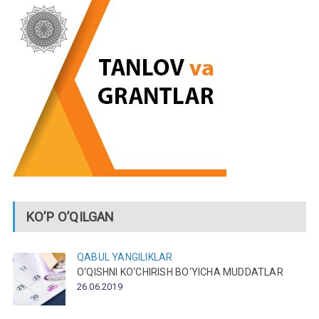
KO’P O’QILGAN
QABUL
YANGILIKLAR
O‘QISHNI KO‘CHIRISH BO‘YICHA MUDDATLAR
26.06.2019