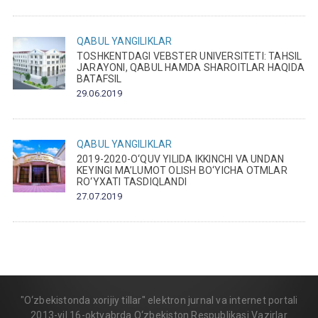
QABUL
YANGILIKLAR
TOSHKENTDAGI VEBSTER UNIVERSITETI: TAHSIL
JARAYONI, QABUL HAMDA SHAROITLAR HAQIDA
BATAFSIL
29.06.2019
QABUL
YANGILIKLAR
2019-2020-O‘QUV YILIDA IKKINCHI VA UNDAN
KEYINGI MA’LUMOT OLISH BO‘YICHA OTMLAR
RO‘YXATI TASDIQLANDI
27.07.2019
"O‘zbekistonda xorijiy tillar" elektron jurnal va internet portali
2013-yil 16-oktyabrda O‘zbekiston Respublikasi Vazirlar