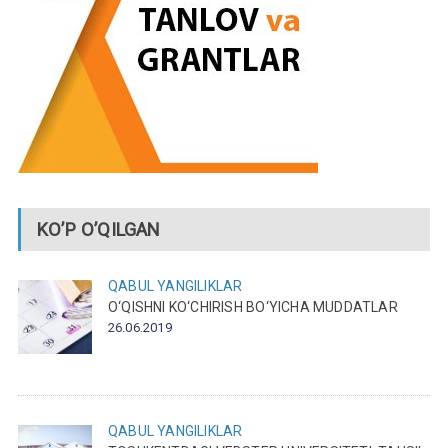
KO’P O’QILGAN
QABUL
YANGILIKLAR
O‘QISHNI KO‘CHIRISH BO‘YICHA MUDDATLAR
26.06.2019
QABUL
YANGILIKLAR