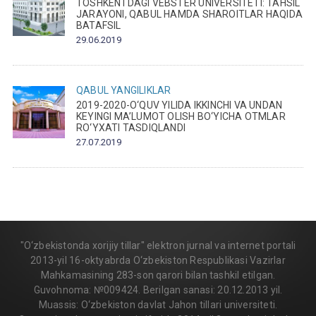
TOSHKENTDAGI VEBSTER UNIVERSITETI: TAHSIL
JARAYONI, QABUL HAMDA SHAROITLAR HAQIDA
BATAFSIL
29.06.2019
QABUL
YANGILIKLAR
2019-2020-O‘QUV YILIDA IKKINCHI VA UNDAN
KEYINGI MA’LUMOT OLISH BO‘YICHA OTMLAR
RO‘YXATI TASDIQLANDI
27.07.2019
"O‘zbekistonda xorijiy tillar" elektron jurnal va internet portali
2013-yil 16-oktyabrda O‘zbekiston Respublikasi Vazirlar
Mahkamasining 283-son qarori bilan tashkil etilgan.
Guvohnoma: №009424. Berilgan sanasi: 20.12.2013 yil.
Muassis: O‘zbekiston davlat Jahon tillari universiteti.