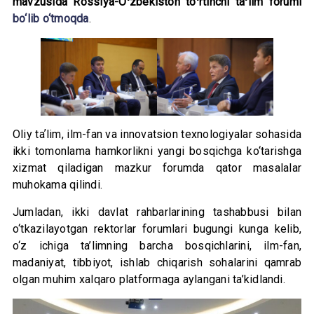
mavzusida Rossiya-Oʻzbekiston toʻrtinchi taʻlim forumi
bo‘lib o‘tmoqda
.
Oliy taʼlim, ilm-fan va innovatsion texnologiyalar sohasida
ikki tomonlama hamkorlikni yangi bosqichga ko‘tarishga
xizmat qiladigan mazkur forumda qator masalalar
muhokama qilindi.
Jumladan, ikki davlat rahbarlarining tashabbusi bilan
o‘tkazilayotgan rektorlar forumlari bugungi kunga kelib,
o‘z ichiga ta’limning barcha bosqichlarini, ilm-fan,
madaniyat, tibbiyot, ishlab chiqarish sohalarini qamrab
olgan muhim xalqaro platformaga aylangani ta’kidlandi.