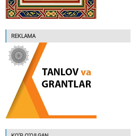
REKLAMA
KO’P O’QILGAN