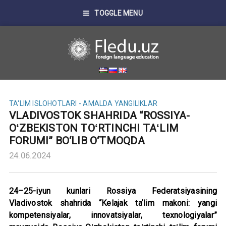
TOGGLE MENU
TA'LIM ISLOHOTLARI - AMALDA
YANGILIKLAR
VLADIVOSTOK SHAHRIDA “ROSSIYA-
OʻZBEKISTON TOʻRTINCHI TAʻLIM
FORUMI” BO‘LIB O‘TMOQDA
24.06.2024
24–25-iyun kunlari Rossiya Federatsiyasining
Vladivostok shahrida “Kelajak taʼlim makoni: yangi
kompetensiyalar, innovatsiyalar, texnologiyalar”