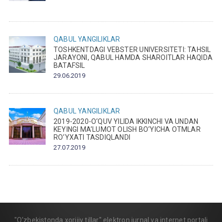
QABUL
YANGILIKLAR
TOSHKENTDAGI VEBSTER UNIVERSITETI: TAHSIL
JARAYONI, QABUL HAMDA SHAROITLAR HAQIDA
BATAFSIL
29.06.2019
QABUL
YANGILIKLAR
2019-2020-O‘QUV YILIDA IKKINCHI VA UNDAN
KEYINGI MA’LUMOT OLISH BO‘YICHA OTMLAR
RO‘YXATI TASDIQLANDI
27.07.2019
"O‘zbekistonda xorijiy tillar" elektron jurnal va internet portali