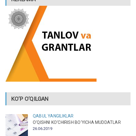
KO’P O’QILGAN
QABUL
YANGILIKLAR
O‘QISHNI KO‘CHIRISH BO‘YICHA MUDDATLAR
26.06.2019