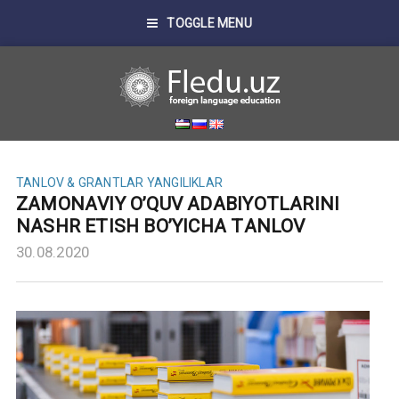
TOGGLE MENU
TANLOV & GRANTLAR
YANGILIKLAR
ZАMONАVIY OʼQUV АDАBIYOTLАRINI
NАSHR ETISH BOʼYICHА TАNLOV
30.08.2020