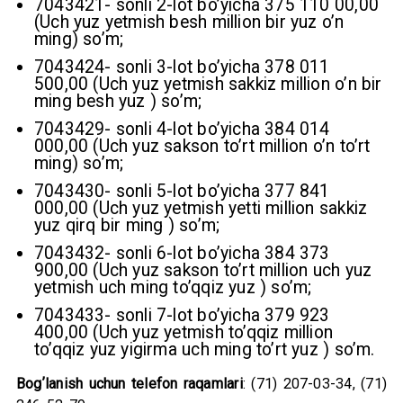
7043421- sonli 2-lot boʼyicha 375 110 00,00
(Uch yuz yetmish besh million bir yuz oʼn
ming) soʼm;
7043424- sonli 3-lot boʼyicha 378 011
500,00 (Uch yuz yetmish sakkiz million oʼn bir
ming besh yuz ) soʼm;
7043429- sonli 4-lot boʼyicha 384 014
000,00 (Uch yuz sakson toʼrt million oʼn toʼrt
ming) soʼm;
7043430- sonli 5-lot boʼyicha 377 841
000,00 (Uch yuz yetmish yetti million sakkiz
yuz qirq bir ming ) soʼm;
7043432- sonli 6-lot boʼyicha 384 373
900,00 (Uch yuz sakson toʼrt million uch yuz
yetmish uch ming toʼqqiz yuz ) soʼm;
7043433- sonli 7-lot boʼyicha 379 923
400,00 (Uch yuz yetmish toʼqqiz million
toʼqqiz yuz yigirma uch ming toʼrt yuz ) soʼm.
Bogʼlanish uchun
telefon raqamlari
: (71) 207-03-34, (71)