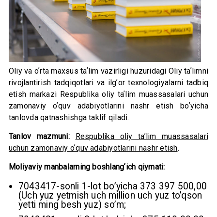
Oliy va oʼrta maxsus taʼlim vazirligi huzuridagi Oliy taʼlimni
rivojlantirish tadqiqotlari va ilgʼor texnologiyalarni tadbiq
etish markazi Respublika oliy taʼlim muassasalari uchun
zamonaviy oʼquv adabiyotlarini nashr etish boʼyicha
tanlovda qatnashishga taklif qiladi.
Tanlov mazmuni:
Respublika oliy taʼlim muassasalari
uchun zamonaviy oʼquv adabiyotlarini nashr etish
.
Moliyaviy manbalarning boshlangʼich qiymati:
7043417-sonli 1-lot boʼyicha 373 397 500,00
(Uch yuz yetmish uch million uch yuz toʼqson
yetti ming besh yuz) soʼm;