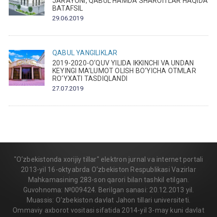
JARAYONI, QABUL HAMDA SHAROITLAR HAQIDA
BATAFSIL
29.06.2019
QABUL
YANGILIKLAR
2019-2020-O‘QUV YILIDA IKKINCHI VA UNDAN
KEYINGI MA’LUMOT OLISH BO‘YICHA OTMLAR
RO‘YXATI TASDIQLANDI
27.07.2019
"O‘zbekistonda xorijiy tillar" elektron jurnal va internet portali
2013-yil 16-oktyabrda O‘zbekiston Respublikasi Vazirlar
Mahkamasining 283-son qarori bilan tashkil etilgan.
Guvohnoma: №009424. Berilgan sanasi: 20.12.2013 yil.
Muassis: O‘zbekiston davlat Jahon tillari universiteti.
Ommaviy axborot vositasi sifatida 2014-yil 3-may kuni davlat