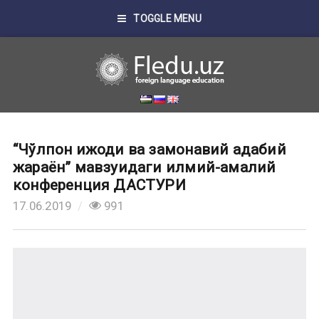
TOGGLE MENU
“Чўлпон ижоди ва замонавий адабий
жараён” мавзуидаги илмий-амалий
конференция ДАСТУРИ
17.06.2019
991