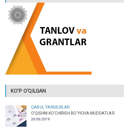
KO’P O’QILGAN
QABUL
YANGILIKLAR
O‘QISHNI KO‘CHIRISH BO‘YICHA MUDDATLAR
26.06.2019