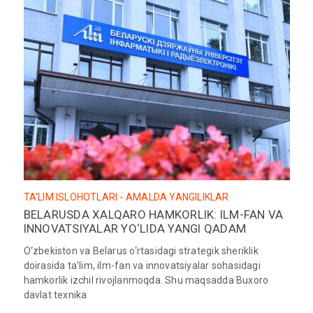
TA'LIM ISLOHOTLARI - AMALDA
YANGILIKLAR
BELARUSDA XALQARO HAMKORLIK: ILM-FAN VA
INNOVATSIYALAR YO‘LIDA YANGI QADAM
O‘zbekiston va Belarus o‘rtasidagi strategik sheriklik
doirasida ta’lim, ilm-fan va innovatsiyalar sohasidagi
hamkorlik izchil rivojlanmoqda. Shu maqsadda Buxoro
davlat texnika