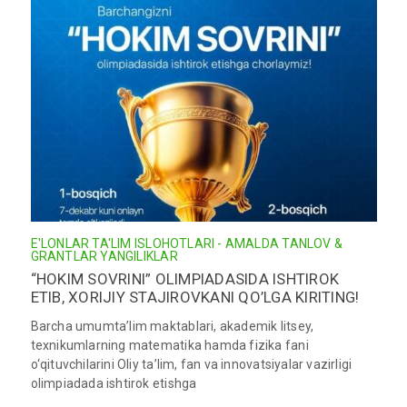
E'LONLAR
TA'LIM ISLOHOTLARI - AMALDA
TANLOV &
GRANTLAR
YANGILIKLAR
“HOKIM SOVRINI” OLIMPIADASIDA ISHTIROK
ETIB, XORIJIY STAJIROVKANI QO’LGA KIRITING!
Barcha umumtaʼlim maktablari, akademik litsey,
texnikumlarning matematika hamda fizika fani
o‘qituvchilarini Oliy taʼlim, fan va innovatsiyalar vazirligi
olimpiadada ishtirok etishga