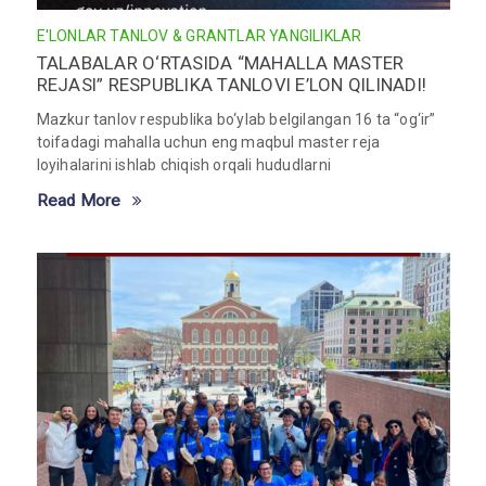
E'LONLAR
TANLOV & GRANTLAR
YANGILIKLAR
TALABALAR O‘RTASIDA “MAHALLA MASTER
REJASI” RESPUBLIKA TANLOVI E’LON QILINADI!
Mazkur tanlov respublika bo‘ylab belgilangan 16 ta “og‘ir”
toifadagi mahalla uchun eng maqbul master reja
loyihalarini ishlab chiqish orqali hududlarni
Read More