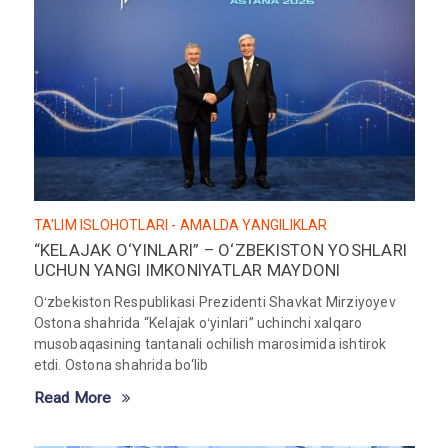
TA'LIM ISLOHOTLARI - AMALDA
YANGILIKLAR
“KELAJAK O‘YINLARI” – O‘ZBEKISTON YOSHLARI
UCHUN YANGI IMKONIYATLAR MAYDONI
Oʻzbekiston Respublikasi Prezidenti Shavkat Mirziyoyev
Ostona shahrida “Kelajak oʻyinlari” uchinchi xalqaro
musobaqasining tantanali ochilish marosimida ishtirok
etdi. Ostona shahrida bo‘lib
Read More