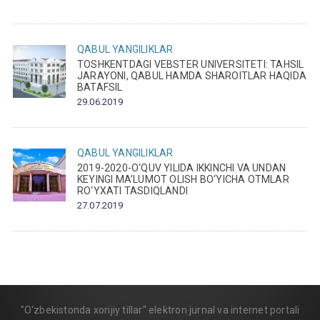
QABUL
YANGILIKLAR
TOSHKENTDAGI VEBSTER UNIVERSITETI: TAHSIL
JARAYONI, QABUL HAMDA SHAROITLAR HAQIDA
BATAFSIL
29.06.2019
QABUL
YANGILIKLAR
2019-2020-O‘QUV YILIDA IKKINCHI VA UNDAN
KEYINGI MA’LUMOT OLISH BO‘YICHA OTMLAR
RO‘YXATI TASDIQLANDI
27.07.2019
"O‘zbekistonda xorijiy tillar" elektron jurnal va internet portali