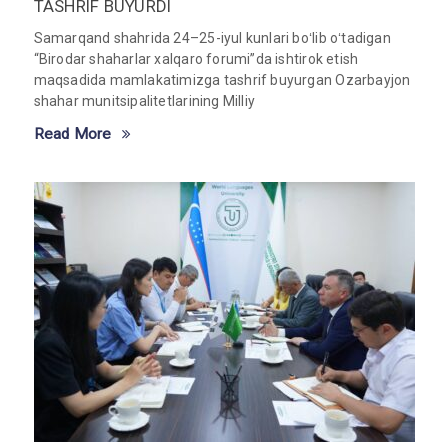
TASHRIF BUYURDI
Samarqand shahrida 24–25-iyul kunlari boʻlib oʻtadigan
“Birodar shaharlar xalqaro forumi”da ishtirok etish
maqsadida mamlakatimizga tashrif buyurgan Ozarbayjon
shahar munitsipalitetlarining Milliy
Read More