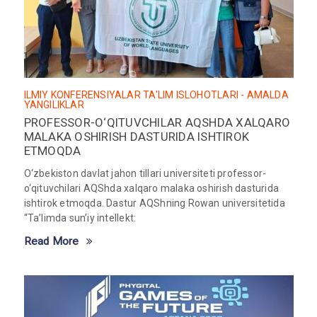
ILMIY KONFERENSIYALAR
TA'LIM ISLOHOTLARI - AMALDA
YANGILIKLAR
PROFESSOR-O‘QITUVCHILAR AQSHDA XALQARO
MALAKA OSHIRISH DASTURIDA ISHTIROK
ETMOQDA
O‘zbekiston davlat jahon tillari universiteti professor-
o‘qituvchilari AQShda xalqaro malaka oshirish dasturida
ishtirok etmoqda. Dastur AQShning Rowan universitetida
“Ta’limda sun’iy intellekt:
Read More