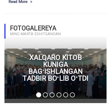
Read More
FOTOGALEREYA
MING MARTA ESHITGANDAN
XALQARO KITOB
KUNIGA
BAGʻISHLANGAN
TADBIR BOʻLIB OʻTDI
1
2
3
4
5
6