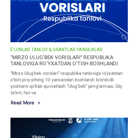
E'LONLAR
TANLOV & GRANTLAR
YANGILIKLAR
“MIRZO ULUG‘BEK VORISLARI” RESPUBLIKA
TANLOVIGA RO‘YXATDAN O‘TISH BOSHLANDI
“Mirzo Ulug‘bek vorislari” respublika tanloviga ro‘yxatdan
o‘tish joriy yilning 10-yanvaridan boshlandi. Iste’dodli
yoshlarni qo‘llab-quvvatlash “Ulug‘bek” jamg‘armasi, Oliy
ta’lim, fan va
Read More