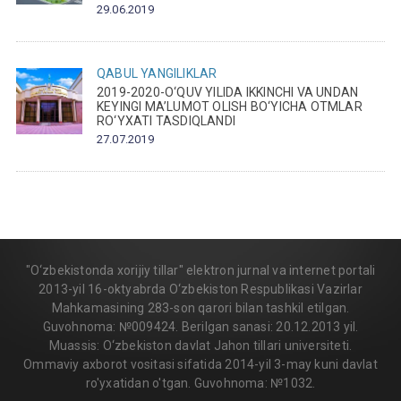
29.06.2019
QABUL
YANGILIKLAR
2019-2020-O‘QUV YILIDA IKKINCHI VA UNDAN
KEYINGI MA’LUMOT OLISH BO‘YICHA OTMLAR
RO‘YXATI TASDIQLANDI
27.07.2019
"O‘zbekistonda xorijiy tillar" elektron jurnal va internet portali
2013-yil 16-oktyabrda O‘zbekiston Respublikasi Vazirlar
Mahkamasining 283-son qarori bilan tashkil etilgan.
Guvohnoma: №009424. Berilgan sanasi: 20.12.2013 yil.
Muassis: O‘zbekiston davlat Jahon tillari universiteti.
Ommaviy axborot vositasi sifatida 2014-yil 3-may kuni davlat
ro'yxatidan o'tgan. Guvohnoma: №1032.