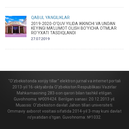
QABUL
YANGILIKLAR
2019-2020-O‘QUV YILIDA IKKINCHI VA UNDAN
KEYINGI MA’LUMOT OLISH BO‘YICHA OTMLAR
RO‘YXATI TASDIQLANDI
27.07.2019
"O‘zbekistonda xorijiy tillar" elektron jurnal va internet portali
2013-yil 16-oktyabrda O‘zbekiston Respublikasi Vazirlar
Mahkamasining 283-son qarori bilan tashkil etilgan.
Guvohnoma: №009424. Berilgan sanasi: 20.12.2013 yil.
Muassis: O‘zbekiston davlat Jahon tillari universiteti.
Ommaviy axborot vositasi sifatida 2014-yil 3-may kuni davlat
ro'yxatidan o'tgan. Guvohnoma: №1032.