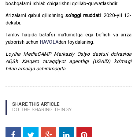
boshqalarni ishlab chiqarishni qo‘llab-quvvatlashdir.
Arizalarni qabul qilishning
so‘nggi muddati
: 2020-yil 13-
dekabr.
Tanlov haqida batafsi ma’lumotga ega bo‘lish va ariza
yuborish uchun
HAVOLA
dan foydalaning.
Loyiha MediaCAMP Markaziy Osiyo dasturi doirasida
AQSh Xalqaro taraqqiyot agentligi (USAID) ko‘magi
bilan amalga oshirilmoqda.
SHARE THIS ARTICLE
DO THE SHARING THINGY