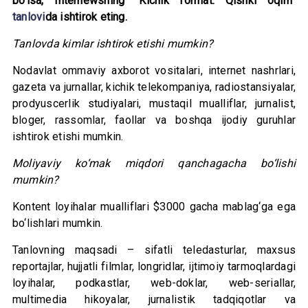
bo‘lsa, Internewsning “Kichik format. Qishki oqim”
tanlovi
da ishtirok eting.
Tanlovda kimlar ishtirok etishi mumkin?
Nodavlat ommaviy axborot vositalari, internet nashrlari,
gazeta va jurnallar, kichik telekompaniya, radiostansiyalar,
prodyuscerlik studiyalari, mustaqil mualliflar, jurnalist,
bloger, rassomlar, faollar va boshqa ijodiy guruhlar
ishtirok etishi mumkin.
Moliyaviy ko‘mak miqdori qanchagacha bo‘lishi
mumkin?
Kontent loyihalar mualliflari $3000 gacha mablag‘ga ega
bo‘lishlari mumkin.
Tanlovning maqsadi – sifatli teledasturlar, maxsus
reportajlar, hujjatli filmlar, longridlar, ijtimoiy tarmoqlardagi
loyihalar, podkastlar, web-doklar, web-seriallar,
multimedia hikoyalar, jurnalistik tadqiqotlar va