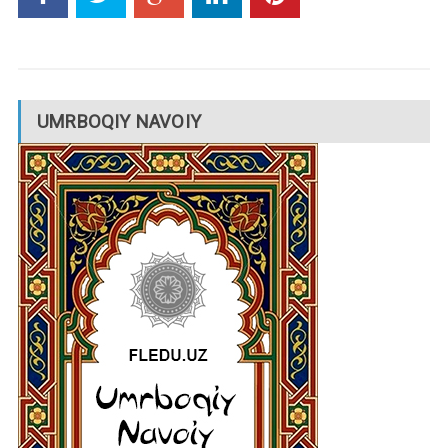
UMRBOQIY NAVOIY