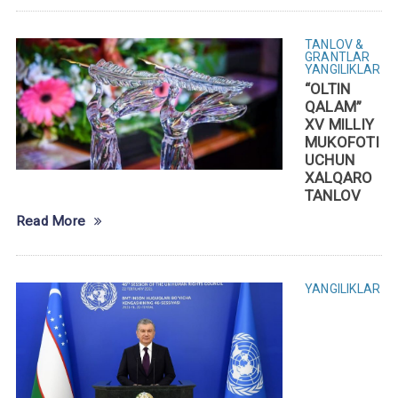
TANLOV &
GRANTLAR
YANGILIKLAR
“OLTIN
QALAM”
XV MILLIY
MUKOFOTI
UCHUN
XALQARO
TANLOV
Read More
YANGILIKLAR