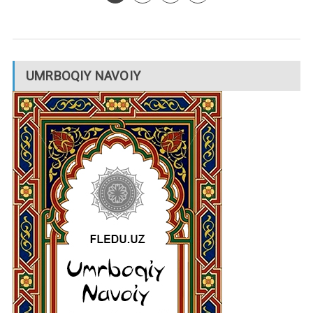
UMRBOQIY NAVOIY