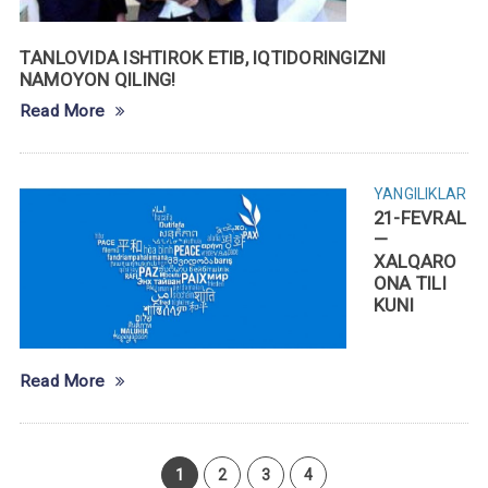
TАNLOVIDА ISHTIROK ETIB, IQTIDORINGIZNI
NАMOYON QILING!
Read More
YANGILIKLAR
21-FEVRAL
—
XALQARO
ONA TILI
KUNI
Read More
1
2
3
4