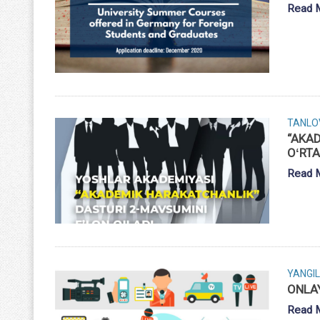
Read 
TANLO
“AKAD
OʻRTA
Read 
YANGIL
ONLAY
Read 