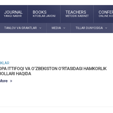
JOURNAL
BOOKS
TEACHERS
CONFE
YANGI NASHR
KITOBLAR JAVONI
METODIK KABINET
ONLINE KO
TANLOV VA GRANTLAR
MEDIA
TILLAR DUNYOSIGA
IKLAR
PA ITTIFOQI VA O‘ZBEKISTON O‘RTASIDAGI HAMKORLIK
BOLLARI HAQIDA
More