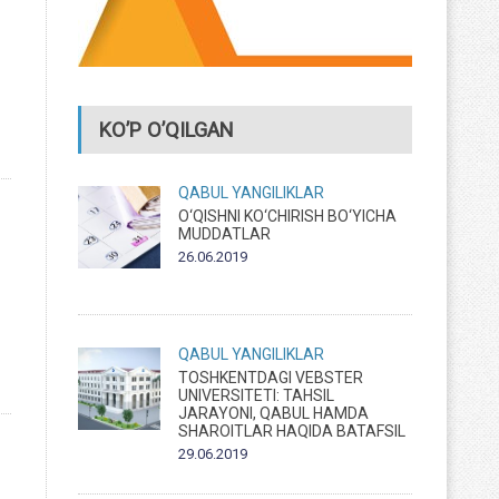
KO’P O’QILGAN
QABUL
YANGILIKLAR
O‘QISHNI KO‘CHIRISH BO‘YICHA
MUDDATLAR
26.06.2019
QABUL
YANGILIKLAR
TOSHKENTDAGI VEBSTER
UNIVERSITETI: TAHSIL
JARAYONI, QABUL HAMDA
SHAROITLAR HAQIDA BATAFSIL
29.06.2019