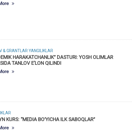
More
V & GRANTLAR
YANGILIKLAR
EMIK HARAKATCHANLIK” DASTURI: YOSH OLIMLAR
SIDA TANLOV EʼLON QILINDI
More
IKLAR
N KURS: “MEDIA BO’YICHA ILK SABOQLAR”
More