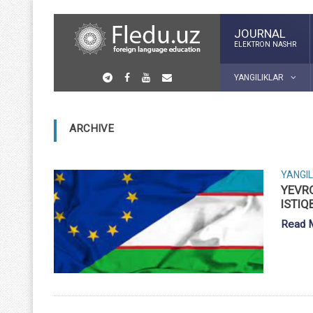
JOURNAL
ELEKTRON NASHR
YANGILIKLAR
ARCHIVE
YANGIL
YEVRO
ISTIQ
Read 