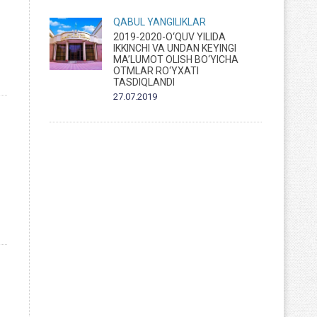
QABUL
YANGILIKLAR
2019-2020-O‘QUV YILIDA
IKKINCHI VA UNDAN KEYINGI
MA’LUMOT OLISH BO‘YICHA
OTMLAR RO‘YXATI
TASDIQLANDI
27.07.2019