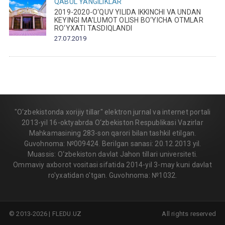
QABUL
YANGILIKLAR
2019-2020-O‘QUV YILIDA IKKINCHI VA UNDAN
KEYINGI MA’LUMOT OLISH BO‘YICHA OTMLAR
RO‘YXATI TASDIQLANDI
27.07.2019
"O‘zbekistonda xorijiy tillar" elektron jurnal va internet portali
2013-yil 16-oktyabrda O‘zbekiston Respublikasi Vazirlar
Mahkamasining 283-son qarori bilan tashkil etilgan.
Guvohnoma: №009424. Berilgan sanasi: 20.12.2013 yil.
Muassis: O‘zbekiston davlat Jahon tillari universiteti.
Ommaviy axborot vositasi sifatida 2014-yil 3-may kuni davlat
ro'yxatidan o'tgan. Guvohnoma: №1032.
© 2013-2026 | FLEDU.UZ
All rights reserved