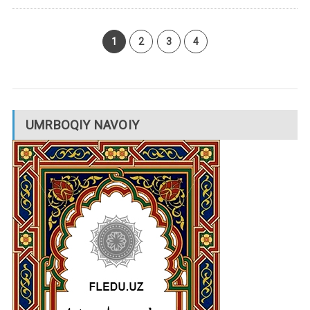
1
2
3
4
UMRBOQIY NAVOIY