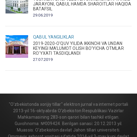
JARAYONI, QABUL HAMDA SHAROITLAR HAQIDA
BATAFSIL
29.06.2019
QABUL
YANGILIKLAR
2019-2020-O‘QUV YILIDA IKKINCHI VA UNDAN
KEYINGI MA’LUMOT OLISH BO‘YICHA OTMLAR
RO‘YXATI TASDIQLANDI
27.07.2019
"O‘zbekistonda xorijiy tillar" elektron jurnal va internet portali
2013-yil 16-oktyabrda O‘zbekiston Respublikasi Vazirlar
Mahkamasining 283-son qarori bilan tashkil etilgan.
Guvohnoma: №009424. Berilgan sanasi: 20.12.2013 yil.
Muassis: O‘zbekiston davlat Jahon tillari universiteti.
Ommaviy axborot vositasi sifatida 2014-yil 3-may kuni davlat