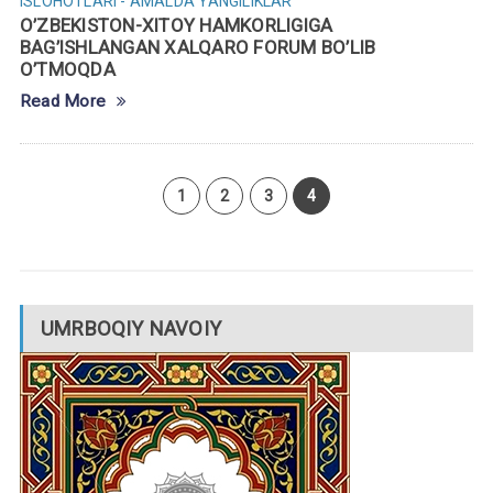
ISLOHOTLARI - AMALDA
YANGILIKLAR
O’ZBEKISTON-XITOY HAMKORLIGIGA
BAG’ISHLANGAN XALQARO FORUM BO’LIB
O’TMOQDA
Read More
1
2
3
4
UMRBOQIY NAVOIY