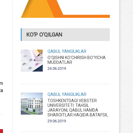
KO’P O’QILGAN
QABUL
YANGILIKLAR
O‘QISHNI KO‘CHIRISH BO‘YICHA
MUDDATLAR
26.06.2019
im
ta
QABUL
YANGILIKLAR
TOSHKENTDAGI VEBSTER
UNIVERSITETI: TAHSIL
JARAYONI, QABUL HAMDA
SHAROITLAR HAQIDA BATAFSIL
29.06.2019