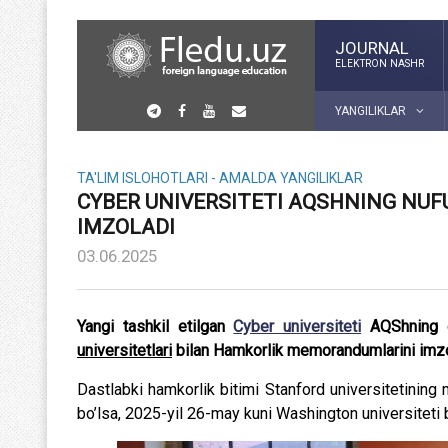
JOURNAL
ELEKTRON NASHR
YANGILIKLAR
TA'LIM ISLOHOTLARI - AMALDA
YANGILIKLAR
CYBER UNIVERSITETI AQSHNING NU
IMZOLADI
03.06.2025
Yangi tashkil etilgan
Cyber universiteti
AQShning e
universitetlari
bilan Hamkorlik memorandumlarini imzo
Dastlabki hamkorlik bitimi Stanford universitetining m
bo’lsa, 2025-yil 26-may kuni Washington universiteti