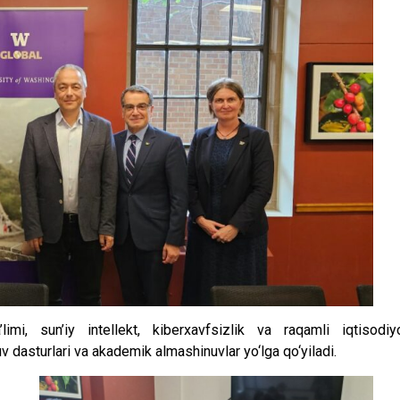
limi, sun’iy intellekt, kiberxavfsizlik va raqamli iqtisodiy
quv dasturlari va akademik almashinuvlar yo‘lga qo‘yiladi.