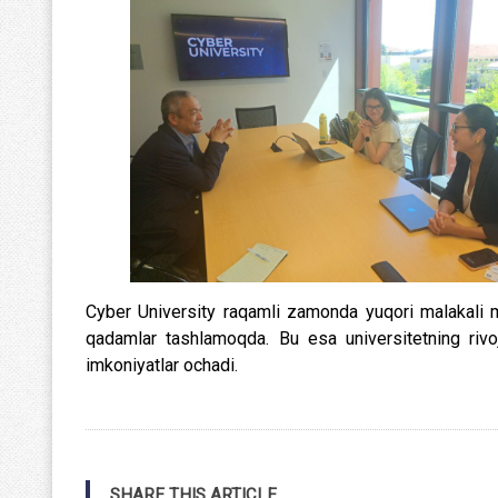
Cyber University raqamli zamonda yuqori malakali m
qadamlar tashlamoqda. Bu esa universitetning rivoj
imkoniyatlar ochadi.
SHARE THIS ARTICLE