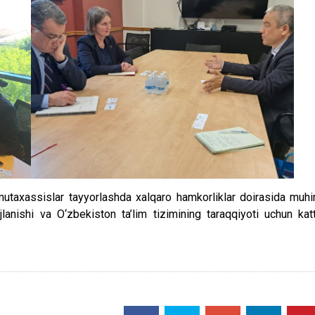
utaxassislar tayyorlashda xalqaro hamkorliklar doirasida muh
lanishi va O‘zbekiston ta’lim tizimining taraqqiyoti uchun kat