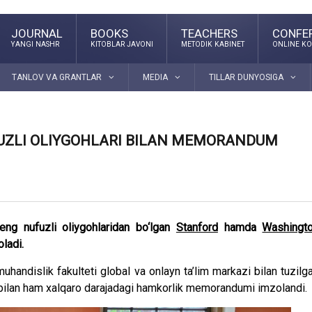
JOURNAL
BOOKS
TEACHERS
CONFE
YANGI NASHR
KITOBLAR JAVONI
METODIK KABINET
ONLINE KO
TANLOV VA GRANTLAR
MEDIA
TILLAR DUNYOSIGA
FUZLI OLIYGOHLARI BILAN MEMORANDUM
ng nufuzli oliygohlaridan bo‘lgan
Stanford
hamda
Washingt
ladi.
uhandislik fakulteti global va onlayn ta’lim markazi bilan tuzilg
 bilan ham xalqaro darajadagi hamkorlik memorandumi imzolandi.