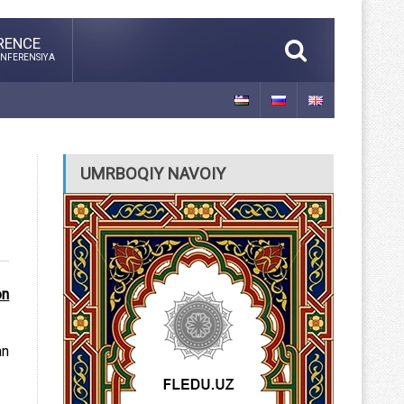
RENCE
NFERENSIYA
UMRBOQIY NAVOIY
on
an