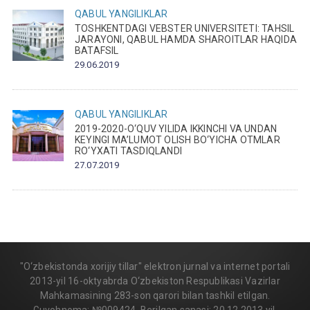
QABUL
YANGILIKLAR
TOSHKENTDAGI VEBSTER UNIVERSITETI: TAHSIL
JARAYONI, QABUL HAMDA SHAROITLAR HAQIDA
BATAFSIL
29.06.2019
QABUL
YANGILIKLAR
2019-2020-O‘QUV YILIDA IKKINCHI VA UNDAN
KEYINGI MA’LUMOT OLISH BO‘YICHA OTMLAR
RO‘YXATI TASDIQLANDI
27.07.2019
"O‘zbekistonda xorijiy tillar" elektron jurnal va internet portali
2013-yil 16-oktyabrda O‘zbekiston Respublikasi Vazirlar
Mahkamasining 283-son qarori bilan tashkil etilgan.