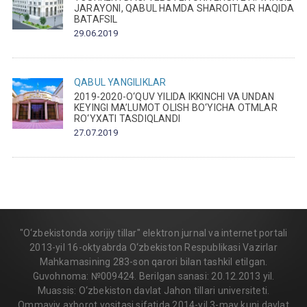
JARAYONI, QABUL HAMDA SHAROITLAR HAQIDA
BATAFSIL
29.06.2019
QABUL
YANGILIKLAR
2019-2020-O‘QUV YILIDA IKKINCHI VA UNDAN
KEYINGI MA’LUMOT OLISH BO‘YICHA OTMLAR
RO‘YXATI TASDIQLANDI
27.07.2019
"O‘zbekistonda xorijiy tillar" elektron jurnal va internet portali
2013-yil 16-oktyabrda O‘zbekiston Respublikasi Vazirlar
Mahkamasining 283-son qarori bilan tashkil etilgan.
Guvohnoma: №009424. Berilgan sanasi: 20.12.2013 yil.
Muassis: O‘zbekiston davlat Jahon tillari universiteti.
Ommaviy axborot vositasi sifatida 2014-yil 3-may kuni davlat