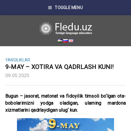
TOGGLE MENU
YANGILIKLAR
9-MAY – XOTIRA VA QADRLASH KUNI!
09.05.2025
Bugun – jasorat, matonat va fidoyilik timsoli bo‘lgan ota-
bobolarimizni yodga oladigan, ularning mardona
xizmatlarini qadrlaydigan ulug‘ kun.