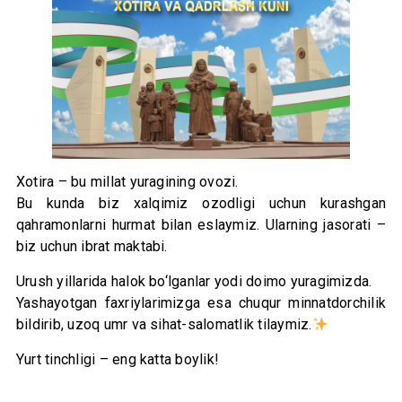
Xotira – bu millat yuragining ovozi.
Bu kunda biz xalqimiz ozodligi uchun kurashgan
qahramonlarni hurmat bilan eslaymiz. Ularning jasorati –
biz uchun ibrat maktabi.
Urush yillarida halok bo‘lganlar yodi doimo yuragimizda.
Yashayotgan faxriylarimizga esa chuqur minnatdorchilik
bildirib, uzoq umr va sihat-salomatlik tilaymiz.
Yurt tinchligi – eng katta boylik!