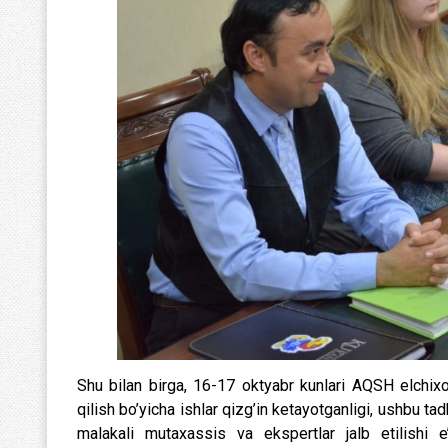
Shu bilan birga, 16-17 oktyabr kunlari AQSH elchixo
qilish bo’yicha ishlar qizg’in ketayotganligi, ushbu tadb
malakali mutaxassis va ekspertlar jalb etilishi e