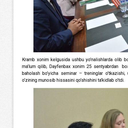
Kramb xonim kelgusida ushbu yo’nalishlarda olib bor
ma’lum qilib, Dayfenbax xonim 25 sentyabrdan boshl
baholash bo’yicha seminar – treninglar o’tkazishi,
o’zining munosib hissasini qo’shishini ta’kidlab o’tdi.