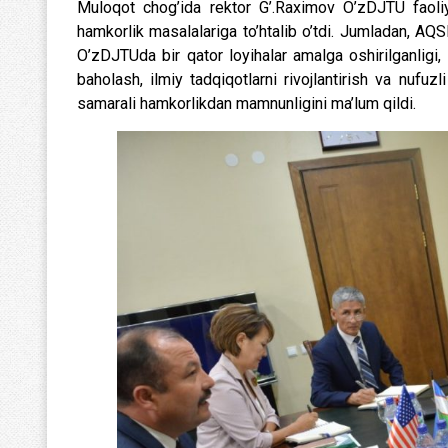
Muloqot chog’ida rektor G’.Raximov O’zDJTU faoli
hamkorlik masalalariga to’htalib o’tdi. Jumladan, 
O’zDJTUda bir qator loyihalar amalga oshirilganligi, in
baholash, ilmiy tadqiqotlarni rivojlantirish va nufuz
samarali hamkorlikdan mamnunligini ma’lum qildi.