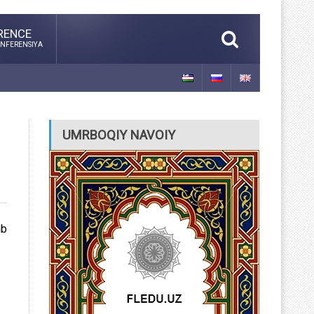
RENCE
NFERENSIYA
UMRBOQIY NAVOIY
mb