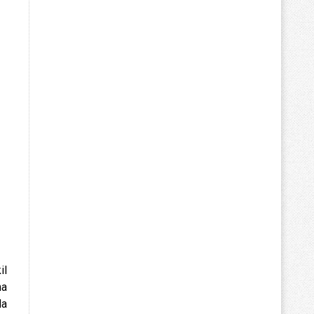
il
ha
da