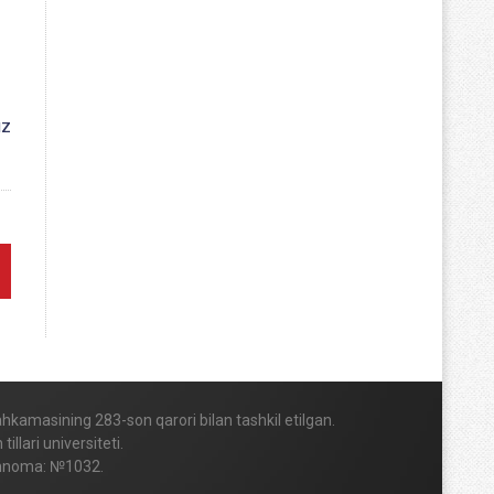
uz
Mahkamasining 283-son qarori bilan tashkil etilgan.
lari universiteti.
vohnoma: №1032.