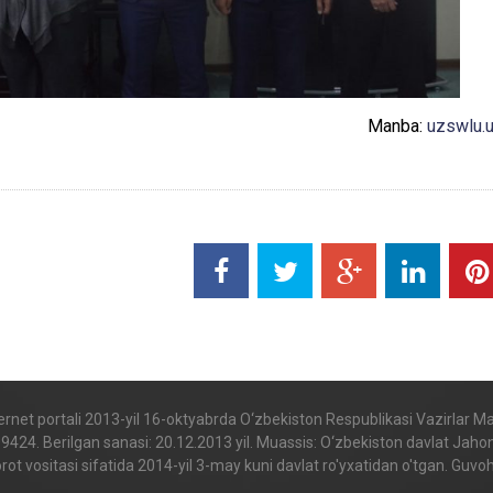
Manba:
uzswlu.
internet portali 2013-yil 16-oktyabrda O‘zbekiston Respublikasi Vazirlar 
. Berilgan sanasi: 20.12.2013 yil. Muassis: O‘zbekiston davlat Jahon til
t vositasi sifatida 2014-yil 3-may kuni davlat ro'yxatidan o'tgan. Gu