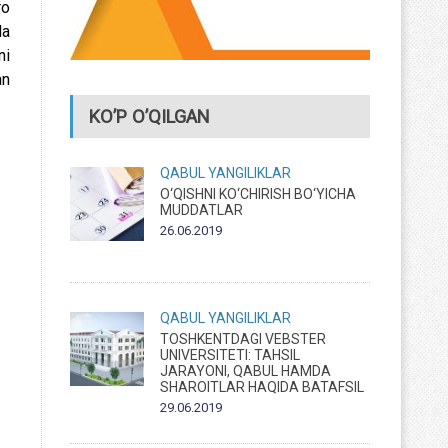
ro
da
ni
an
KO’P O’QILGAN
QABUL
YANGILIKLAR
O‘QISHNI KO‘CHIRISH BO‘YICHA
MUDDATLAR
26.06.2019
QABUL
YANGILIKLAR
TOSHKENTDAGI VEBSTER
UNIVERSITETI: TAHSIL
JARAYONI, QABUL HAMDA
SHAROITLAR HAQIDA BATAFSIL
29.06.2019