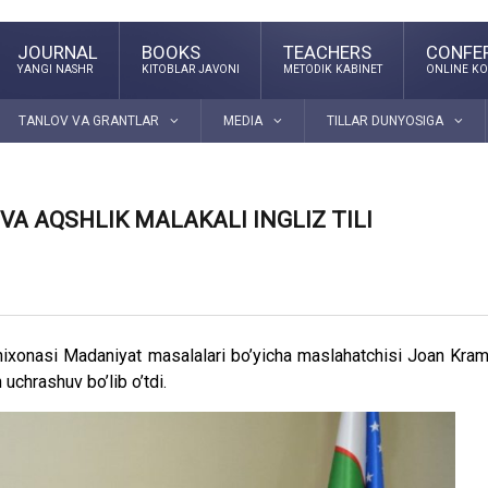
JOURNAL
BOOKS
TEACHERS
CONFE
YANGI NASHR
KITOBLAR JAVONI
METODIK KABINET
ONLINE KO
TANLOV VA GRANTLAR
MEDIA
TILLAR DUNYOSIGA
A AQSHLIK MALAKALI INGLIZ TILI
ixonasi Madaniyat masalalari bo’yicha maslahatchisi Joan Kra
uchrashuv bo’lib o’tdi.