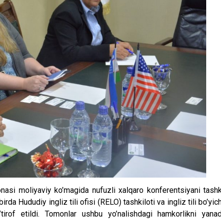
nasi moliyaviy ko’magida nufuzli xalqaro konferentsiyani tashk
irda Hududiy ingliz tili ofisi (RELO) tashkiloti va ingliz tili bo’yic
’tirof etildi. Tomonlar ushbu yo’nalishdagi hamkorlikni yana