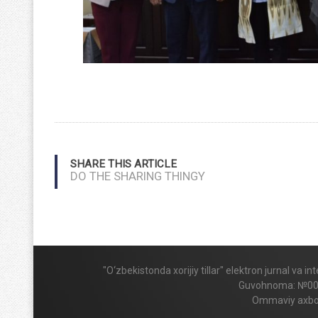
SHARE THIS ARTICLE
DO THE SHARING THINGY
"O‘zbekistonda xorijiy tillar" elektron jurnal va 
Guvohnoma: №009424
Ommaviy axboro