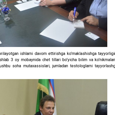
ilayotgan ishlarni davom ettirishga ko’maklashishga tayyorligi
ab 3 oy mobaynida chet tillari bo’yicha bilim va ko’nikmalar
 ushbu soha mutaxassislari, jumladan testologlarni tayyorlash