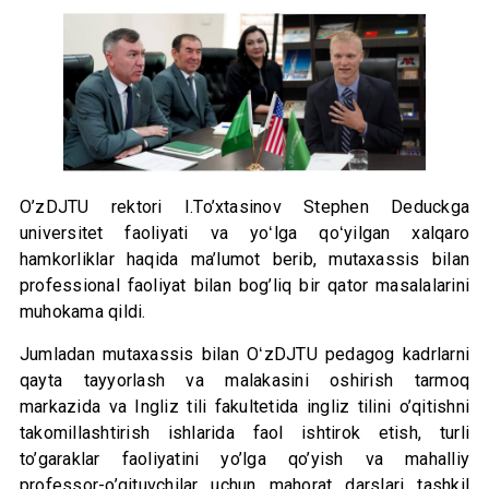
O’zDJTU rektori I.To’xtasinov Stephen Deduckga
universitet faoliyati va yoʻlga qoʻyilgan xalqaro
hamkorliklar haqida ma’lumot berib, mutaxassis bilan
professional faoliyat bilan bog’liq bir qator masalalarini
muhokama qildi.
Jumladan mutaxassis bilan OʻzDJTU pedagog kadrlarni
qayta tayyorlash va malakasini oshirish tarmoq
markazida va Ingliz tili fakultetida ingliz tilini o’qitishni
takomillashtirish ishlarida faol ishtirok etish, turli
to’garaklar faoliyatini yo’lga qo’yish va mahalliy
professor-o’qituvchilar uchun mahorat darslari tashkil