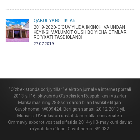
QABUL
YANGILIKLAR
2019-2020-O‘QUV YILIDA IKKINCHI VA UNDAN
KEYINGI MA’LUMOT OLISH BO‘YICHA OTMLAR
RO‘YXATI TASDIQLANDI
27.07.2019
"O‘zbekistonda xorijiy tillar" elektron jurnal va internet portali
2013-yil 16-oktyabrda O‘zbekiston Respublikasi Vazirlar
Mahkamasining 283-son qarori bilan tashkil etilgan.
Guvohnoma: №009424. Berilgan sanasi: 20.12.2013 yil.
Muassis: O‘zbekiston davlat Jahon tillari universiteti.
Ommaviy axborot vositasi sifatida 2014-yil 3-may kuni davlat
ro'yxatidan o'tgan. Guvohnoma: №1032.