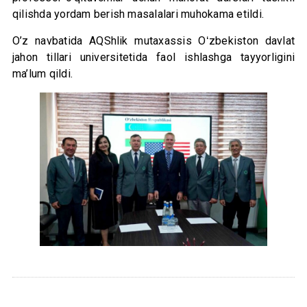
qilishda yordam berish masalalari muhokama etildi.
O’z navbatida AQShlik mutaxassis Oʻzbekiston davlat
jahon tillari universitetida faol ishlashga tayyorligini
ma’lum qildi.