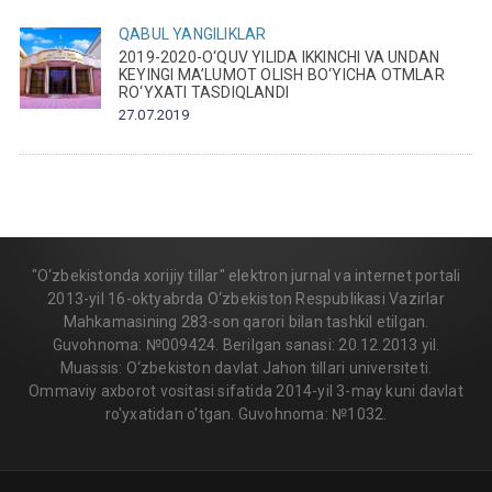
QABUL
YANGILIKLAR
2019-2020-O‘QUV YILIDA IKKINCHI VA UNDAN
KEYINGI MA’LUMOT OLISH BO‘YICHA OTMLAR
RO‘YXATI TASDIQLANDI
27.07.2019
"O‘zbekistonda xorijiy tillar" elektron jurnal va internet portali
2013-yil 16-oktyabrda O‘zbekiston Respublikasi Vazirlar
Mahkamasining 283-son qarori bilan tashkil etilgan.
Guvohnoma: №009424. Berilgan sanasi: 20.12.2013 yil.
Muassis: O‘zbekiston davlat Jahon tillari universiteti.
Ommaviy axborot vositasi sifatida 2014-yil 3-may kuni davlat
ro'yxatidan o'tgan. Guvohnoma: №1032.