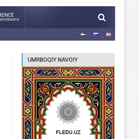
RENCE
NFERENSIYA
UMRBOQIY NAVOIY