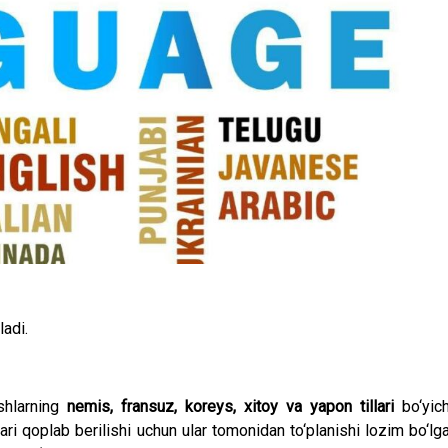
ladi.
shlarning
nemis, fransuz, koreys, xitoy va yapon tillari
bo‘yic
lari qoplab berilishi uchun ular tomonidan to‘planishi lozim bo‘lg