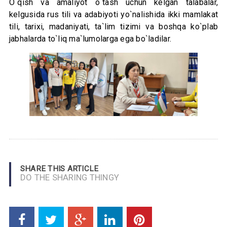
O`qish va amaliyot o`tash uchun kelgan talabalar,
kelgusida rus tili va adabiyoti yo`nalishida ikki mamlakat
tili, tarixi, madaniyati, ta`lim tizimi va boshqa ko`plab
jabhalarda to`liq ma`lumolarga ega bo`ladilar.
SHARE THIS ARTICLE
DO THE SHARING THINGY