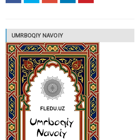
UMRBOQIY NAVOIY