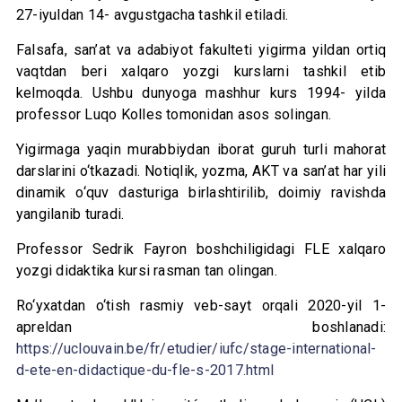
27-iyuldan 14- avgustgacha tashkil etiladi.
Falsafa, san’at va adabiyot fakulteti yigirma yildan ortiq
vaqtdan beri xalqaro yozgi kurslarni tashkil etib
kelmoqda. Ushbu dunyoga mashhur kurs 1994- yilda
professor Luqo Kolles tomonidan asos solingan.
Yigirmaga yaqin murabbiydan iborat guruh turli mahorat
darslarini o‘tkazadi. Notiqlik, yozma, AKT va san’at har yili
dinamik o‘quv dasturiga birlashtirilib, doimiy ravishda
yangilanib turadi.
Professor Sedrik Fayron boshchiligidagi FLE xalqaro
yozgi didaktika kursi rasman tan olingan.
Ro‘yxatdan o‘tish rasmiy veb-sayt orqali 2020-yil 1-
apreldan boshlanadi:
https://uclouvain.be/fr/etudier/iufc/stage-international-
d-ete-en-didactique-du-fle-s-2017.html