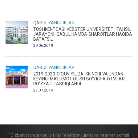
QABUL
YANGILIKLAR
TOSHKENTDAGI VEBSTER UNIVERSITETI: TAHSIL
JARAYONI, QABUL HAMDA SHAROITLAR HAQIDA
BATAFSIL
29.06.2019
QABUL
YANGILIKLAR
2019-2020-O‘QUV YILIDA IKKINCHI VA UNDAN
KEYINGI MA’LUMOT OLISH BO‘YICHA OTMLAR
RO‘YXATI TASDIQLANDI
27.07.2019
"O‘zbekistonda xorijiy tillar" elektron jurnal va internet portali