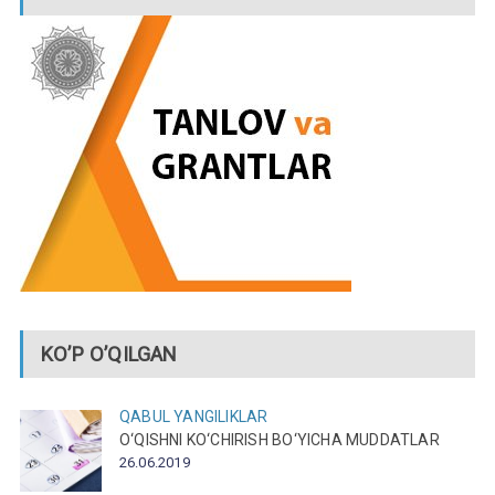
KO’P O’QILGAN
QABUL
YANGILIKLAR
O‘QISHNI KO‘CHIRISH BO‘YICHA MUDDATLAR
26.06.2019