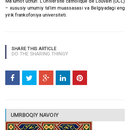
Ma’lumot uchun: L’Université catholique de Louvain (UCL)
– xususiy umumiy ta’lim muassasasi va Belgiyadagi eng
yirik frankofoniya universiteti.
SHARE THIS ARTICLE
DO THE SHARING THINGY
UMRBOQIY NAVOIY