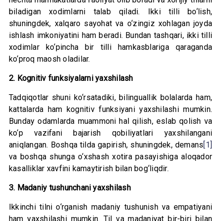
biladigan xodimlarni talab qiladi. Ikki tilli bo‘lish,
shuningdek, xalqaro sayohat va o‘zingiz xohlagan joyda
ishlash imkoniyatini ham beradi. Bundan tashqari, ikki tilli
xodimlar ko‘pincha bir tilli hamkasblariga qaraganda
ko‘proq maosh oladilar.
2. Kognitiv funksiyalarni yaxshilash
Tadqiqotlar shuni ko‘rsatadiki, bilinguallik bolalarda ham,
kattalarda ham kognitiv funksiyani yaxshilashi mumkin.
Bunday odamlarda muammoni hal qilish, eslab qolish va
ko‘p vazifani bajarish qobiliyatlari yaxshilangani
aniqlangan. Boshqa tilda gapirish, shuningdek, demans
[1]
va boshqa shunga o‘xshash xotira pasayishiga aloqador
kasalliklar xavfini kamaytirish bilan bog‘liqdir.
3. Madaniy tushunchani yaxshilash
Ikkinchi tilni o‘rganish madaniy tushunish va empatiyani
ham yaxshilashi mumkin. Til va madaniyat bir-biri bilan