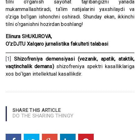
tilni o‘rganish sayohat tajribangizni yanada
mukammallashtiradi, taʼlim natijalarini yaxshilaydi va
o‘ziga bo‘lgan ishonchni oshiradi. Shunday ekan, ikkinchi
tilni o‘rganishni hozirdan boshlang!
Elinura SHUKUROVA,
O‘zDJTU Xalqaro jurnalistika fakulteti talabasi
[1]
Shizofreniya
demensiyasi
(
vezanik
,
apatik
,
ataktik
,
vaqtinchalik
demans
)
shizofreniya spektri kasalliklariga
xos bo‘lgan intellektual kasallikdir.
SHARE THIS ARTICLE
DO THE SHARING THINGY