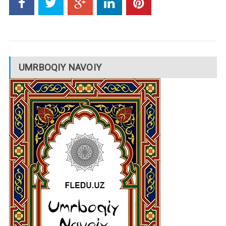
UMRBOQIY NAVOIY