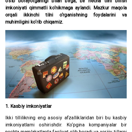
o‘sib borayotganligi bilan birga, bir necha tilni bilish
imkoniyati qimmatli ko‘nikmaga aylandi. Mazkur maqola
orqali ikkinchi tilni o‘rganishning foydalarini va
muhimligini ko‘rib chiqamiz.
1. Kasbiy imkoniyatlar
Ikki tillilikning eng asosiy afzalliklaridan biri bu kasbiy
imkoniyatlarni oshirishdir. Ko‘pgina kompaniyalar bir
nechta mamlakatlarda faoliyat olib boradi va xorijiy tillarni