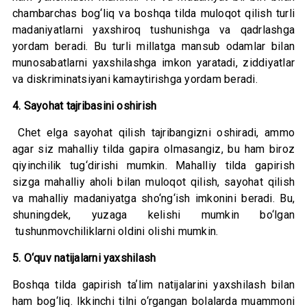
chambarchas bog‘liq va boshqa tilda muloqot qilish turli
madaniyatlarni yaxshiroq tushunishga va qadrlashga
yordam beradi. Bu turli millatga mansub odamlar bilan
munosabatlarni yaxshilashga imkon yaratadi, ziddiyatlar
va diskriminatsiyani kamaytirishga yordam beradi.
4. Sayohat tajribasini oshirish
Chet elga sayohat qilish tajribangizni oshiradi, ammo
agar siz mahalliy tilda gapira olmasangiz, bu ham biroz
qiyinchilik tug‘dirishi mumkin. Mahalliy tilda gapirish
sizga mahalliy aholi bilan muloqot qilish, sayohat qilish
va mahalliy madaniyatga sho‘ng‘ish imkonini beradi. Bu,
shuningdek, yuzaga kelishi mumkin bo‘lgan
tushunmovchiliklarni oldini olishi mumkin.
5. O‘quv natijalarni yaxshilash
Boshqa tilda gapirish taʼlim natijalarini yaxshilash bilan
ham bog‘liq. Ikkinchi tilni o‘rgangan bolalarda muammoni