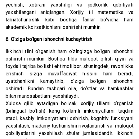
yechish, xotirani yaxshiligi va ijodkorlik qobiliyati
yaxshilangani aniqlangan. Xorijiy til matematika va
tabiatshunoslik kabi boshqa fanlar bo‘yicha ham
akademik ko‘rsatkichlarni oshirishi mumkin.
6. O‘ziga bo‘lgan ishonchni kuchaytirish
Ikkinchi tilni o‘rganish ham o‘zingizga bo‘lgan ishonchni
oshirishi mumkin. Boshqa tilda muloqot qilish qiyin va
foydali tajriba bo‘lishi ehtimoli bor, shuningdek, ravonlikka
erishish sizga muvaffaqiyat hissini ham beradi,
uyatchanlikni kamaytirib, o‘ziga bo‘lgan ishonchni
oshiradi. Bundan tashqari oila, do‘stlar va hamkasblar
bilan munosabatlarni yaxshilaydi.
Xulosa qilib aytadigan bo‘lsak, xorijiy tillarni o‘rganish
(bilingual bo‘lish) keng ko‘lamli imkoniyatlarni taqdim
etadi, kasbiy imkoniyatlarni oshirish, kognitiv funksiyani
yaxshilash, madaniy tushunishni rivojlantirish va muloqot
qobiliyatlarini yaxshilash shular jumlasidandir. Ikkinchi