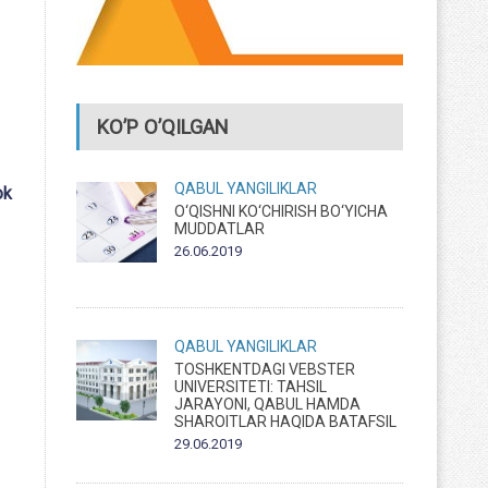
KO’P O’QILGAN
QABUL
YANGILIKLAR
ok
O‘QISHNI KO‘CHIRISH BO‘YICHA
MUDDATLAR
26.06.2019
QABUL
YANGILIKLAR
TOSHKENTDAGI VEBSTER
UNIVERSITETI: TAHSIL
JARAYONI, QABUL HAMDA
SHAROITLAR HAQIDA BATAFSIL
29.06.2019