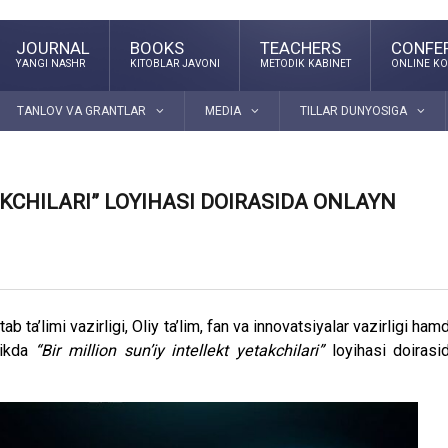
JOURNAL
BOOKS
TEACHERS
CONFE
YANGI NASHR
KITOBLAR JAVONI
METODIK KABINET
ONLINE KO
TANLOV VA GRANTLAR
MEDIA
TILLAR DUNYOSIGA
AKCHILARI” LOYIHASI DOIRASIDA ONLAYN
 ta’limi vazirligi, Oliy ta’lim, fan va innovatsiyalar vazirligi ham
likda
“Bir million sun’iy intellekt yetakchilari”
loyihasi doirasi