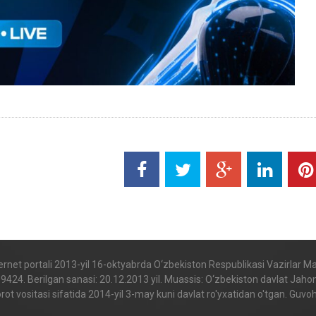
internet portali 2013-yil 16-oktyabrda O‘zbekiston Respublikasi Vazirlar 
. Berilgan sanasi: 20.12.2013 yil. Muassis: O‘zbekiston davlat Jahon til
t vositasi sifatida 2014-yil 3-may kuni davlat ro'yxatidan o'tgan. Gu