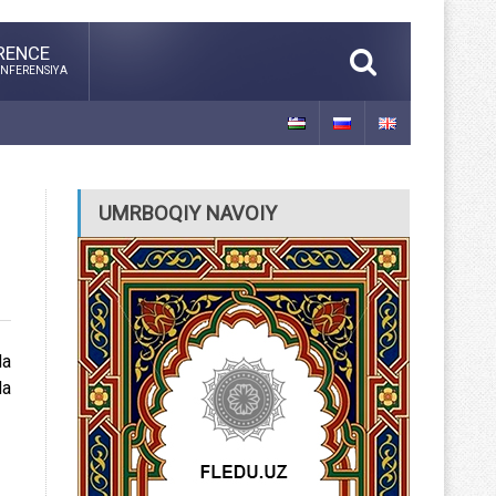
RENCE
NFERENSIYA
UMRBOQIY NAVOIY
da
da