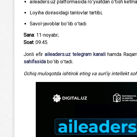
aileaders.uz platformasida roʻyxatdan oʻtish ketma-
Loyiha doirasidagi tanlovlar tartibi;
Savol-javoblar boʻlib oʻtadi.
Sana
: 11-noyabr;
Soat
: 09:45.
Jonli efir
aileaders.uz
telegram kanali
hamda Raqamli
sahifasida
boʻlib oʻtadi.
Ochiq muloqotda ishtirok eting va sun’iy intellekt soh