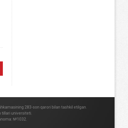
Mahkamasining 283-son qarori bilan tashkil etilgan.
lari universiteti.
vohnoma: №1032.