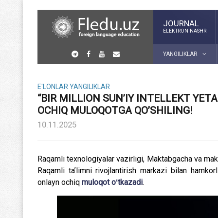
JOURNAL
ELEKTRON NASHR
YANGILIKLAR
E'LONLAR
YANGILIKLAR
“BIR MILLION SUN’IY INTELLEKT YET
OCHIQ MULOQOTGA QO’SHILING!
10.11.2025
Raqamli texnologiyalar vazirligi, Maktabgacha va maktab
Raqamli taʼlimni rivojlantirish markazi bilan hamkor
onlayn ochiq
muloqot oʻtkazadi
.