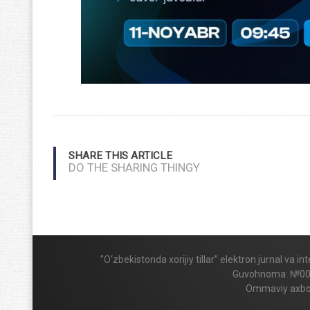
SHARE THIS ARTICLE
DO THE SHARING THINGY
"O‘zbekistonda xorijiy tillar" elektron jurnal va 
Guvohnoma: №009424
Ommaviy axboro