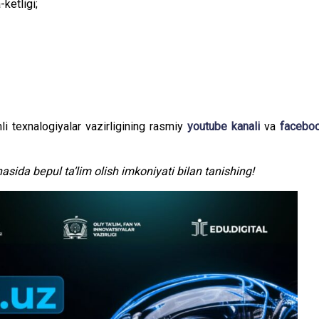
ketligi;
 texnalogiyalar vazirligining rasmiy
youtube kanali
va
facebo
asida bepul ta’lim olish imkoniyati bilan tanishing!