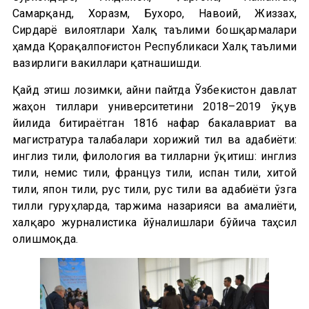
Самарқанд, Хоразм, Бухоро, Навоий, Жиззах,
Сирдарё вилоятлари Халқ таълими бошқармалари
ҳамда Қорақалпоғистон Республикаси Халқ таълими
вазирлиги вакиллари қатнашишди.
Қайд этиш лозимки, айни пайтда Ўзбекистон давлат
жаҳон тиллари университетини 2018–2019 ўқув
йилида битираётган 1816 нафар бакалавриат ва
магистратура талабалари хорижий тил ва адабиёти:
инглиз тили, филология ва тилларни ўқитиш: инглиз
тили, немис тили, француз тили, испан тили, хитой
тили, япон тили, рус тили, рус тили ва адабиёти ўзга
тилли гуруҳларда, таржима назарияси ва амалиёти,
халқаро журналистика йўналишлари бўйича таҳсил
олишмоқда.