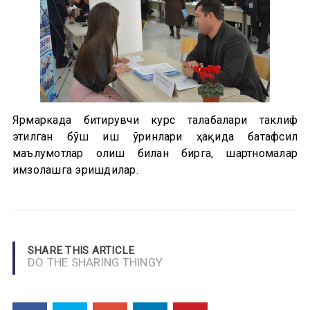
Ярмаркада битирувчи курс талабалари таклиф
этилган бўш иш ўринлари ҳақида батафсил
маълумотлар олиш билан бирга, шартномалар
имзолашга эришдилар.
SHARE THIS ARTICLE
DO THE SHARING THINGY