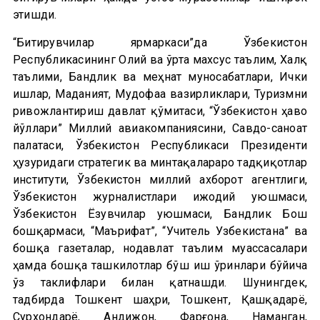
этишди.
“Битирувчилар ярмаркаси”да Ўзбекистон
Республикасининг Олий ва ўрта махсус таълим, Халқ
таълими, Бандлик ва меҳнат муносабатлари, Ички
ишлар, Маданият, Мудофаа вазирликлари, Туризмни
ривожлантириш давлат қўмитаси, “Ўзбекистон ҳаво
йўллари” Миллий авиакомпаниясини, Савдо-саноат
палатаси, Ўзбекистон Республикаси Президенти
ҳузуридаги стратегик ва минтақалараро тадқиқотлар
институти, Ўзбекистон миллий ахборот агентлиги,
Ўзбекистон журналистлари ижодий уюшмаси,
Ўзбекистон Ёзувчилар уюшмаси, Бандлик Бош
бошқармаси, “Маърифат”, “Учитель Узбекистана” ва
бошқа газеталар, нодавлат таълим муассасалари
ҳамда бошқа ташкилотлар бўш иш ўринлари бўйича
ўз таклифлари билан қатнашди. Шунингдек,
тадбирда Тошкент шаҳри, Тошкент, Қашқадарё,
Сурхондарё, Андижон, Фарғона, Наманган,