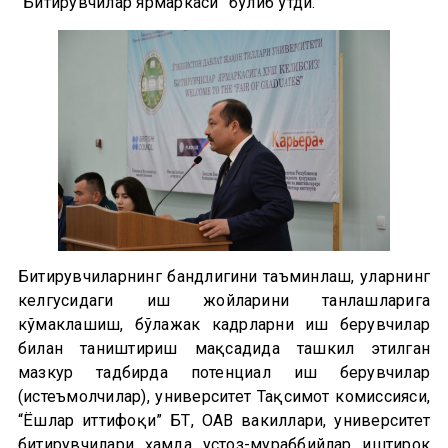
“Битирувчилар ярмаркаси” бўлиб ўтди.
Битирувчиларнинг бандлигини таъминлаш, уларнинг
келгусидаги иш жойларини танлашларига
кўмаклашиш, бўлажак кадрларни иш берувчилар
билан таништириш мақсадида ташкил этилган
мазкур тадбирда потенциал иш берувчилар
(истеъмолчилар), университет Тақсимот комиссияси,
“Ёшлар иттифоқи” БТ, ОАВ вакиллари, университет
битирувчилари ҳамда устоз-мураббийлар иштирок