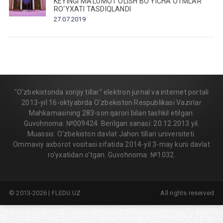
KEYINGI MA’LUMOT OLISH BO‘YICHA OTMLAR
RO‘YXATI TASDIQLANDI
27.07.2019
"O‘zbekistonda xorijiy tillar" elektron jurnal va internet portali
2013-yil 16-oktyabrda O‘zbekiston Respublikasi Vazirlar
Mahkamasining 283-son qarori bilan tashkil etilgan.
Guvohnoma: №009424. Berilgan sanasi: 20.12.2013 yil.
Muassis: O‘zbekiston davlat Jahon tillari universiteti.
Ommaviy axborot vositasi sifatida 2014-yil 3-may kuni davlat
ro'yxatidan o'tgan. Guvohnoma: №1032.
© 2013-2026 | FLEDU.UZ
All rights reserved