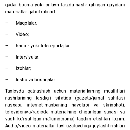
qadar bosma yoki onlayn tarzda nashr qilingan quyidagi
materiallar qabul qilinad:
– Maqolalar;
– Video;
– Radio- yoki telereportajlar;
– Interv’yular;
– Izohlar;
– Insho va boshqalar.
Tanlovda qatnashish uchun materiallarning mualliflari
nashrlarining tasdig’i sifatida (gazeta/jurnal sahifasi
nusxasi, internet-manbaning havolasi va skrinshoti,
televideniya/radioda materialning chiqarilgan sanasi va
vaqti ko’rsatilgan ma’lumotnoma) taqdim etishlari lozim.
Audio/video materiallar fayl uzatuvchiga joylashtirishlari