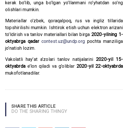
kerak bo’lib, unga bo’lgan yo’llanmani ro’yhatdan so’ng
olishlari mumkin.
Materiallar o’zbek, qoraqalpoq, rus va ingliz tillarida
topshirilishi mumkin. Ishtirok etish uchun elektron arizani
to’ldirish va tanlov materiallari bilan birga
2020-yilning 1-
oktyabrga qadar
contest.uz@undp.org
pochta manziliga
jo’natish lozim.
Vakolatli hay’at a’zolari tanlov natijalarini
2020-yil 15-
oktyabrda
e’lon qiladi va g’oliblar
2020-yil 22-oktyabrda
mukofotlanadilar.
SHARE THIS ARTICLE
DO THE SHARING THINGY