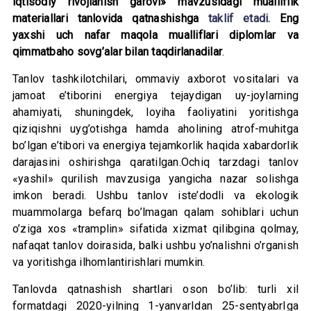
iqtisodiy rivojlanish garovi» mavzusidagi mualliflik
materiallari tanlovida qatnashishga
taklif etadi.
Eng
yaxshi uch nafar maqola mualliflari diplomlar va
qimmatbaho sovg’alar bilan taqdirlanadilar
.
Tanlov tashkilotchilari, ommaviy axborot vositalari va
jamoat e’tiborini energiya tejaydigan uy-joylarning
ahamiyati, shuningdek, loyiha faoliyatini yoritishga
qiziqishni uyg’otishga hamda aholining atrof-muhitga
bo’lgan e’tibori va energiya tejamkorlik haqida xabardorlik
darajasini oshirishga qaratilgan.Ochiq tarzdagi tanlov
«yashil» qurilish mavzusiga yangicha nazar solishga
imkon beradi. Ushbu tanlov iste’dodli va ekologik
muammolarga befarq bo’lmagan qalam sohiblari uchun
o’ziga xos «tramplin» sifatida xizmat qilibgina qolmay,
nafaqat tanlov doirasida, balki ushbu yo’nalishni o’rganish
va yoritishga ilhomlantirishlari mumkin.
Tanlovda qatnashish shartlari oson bo’lib: turli xil
formatdagi 2020-yilning 1-yanvarIdan 25-sentyabrIga