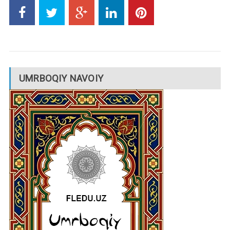
UMRBOQIY NAVOIY