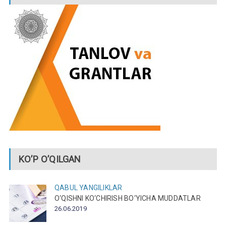
KO’P O’QILGAN
QABUL
YANGILIKLAR
O‘QISHNI KO‘CHIRISH BO‘YICHA MUDDATLAR
26.06.2019