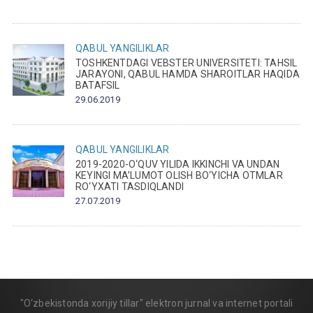
QABUL
YANGILIKLAR
TOSHKENTDAGI VEBSTER UNIVERSITETI: TAHSIL
JARAYONI, QABUL HAMDA SHAROITLAR HAQIDA
BATAFSIL
29.06.2019
QABUL
YANGILIKLAR
2019-2020-O‘QUV YILIDA IKKINCHI VA UNDAN
KEYINGI MA’LUMOT OLISH BO‘YICHA OTMLAR
RO‘YXATI TASDIQLANDI
27.07.2019
"O‘zbekistonda xorijiy tillar" elektron jurnal va internet portali