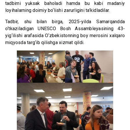
tadbirni yuksak baholadi hamda bu kabi madaniy
loyihalarning doimiy bo‘lishi zarurligini ta’kidladilar.
Tadbir, shu bilan birga, 2025-yilda Samarqandda
o‘tkaziladigan UNESCO Bosh Assambleyasining 43-
yig‘ilishi arafasida O‘zbekistonning boy merosini xalqaro
miqyosda targ‘ib qilishga xizmat qildi.