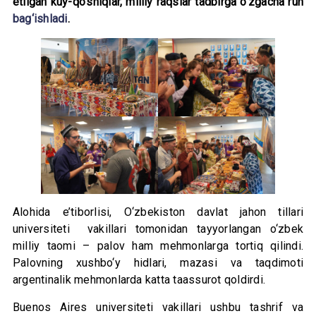
etilgan kuy-qo‘shiqlar, milliy raqslar tadbirga o‘zgacha ruh
bag‘ishladi
.
Alohida e’tiborlisi, O‘zbekiston davlat jahon tillari
universiteti vakillari tomonidan tayyorlangan o‘zbek
milliy taomi – palov ham mehmonlarga tortiq qilindi.
Palovning xushbo‘y hidlari, mazasi va taqdimoti
argentinalik mehmonlarda katta taassurot qoldirdi.
Buenos Aires universiteti vakillari ushbu tashrif va