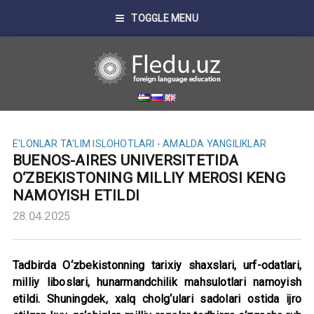
TOGGLE MENU
E'LONLAR
TA'LIM ISLOHOTLARI - AMALDA
YANGILIKLAR
BUENOS-AIRES UNIVERSITETIDA
O‘ZBEKISTONING MILLIY MEROSI KENG
NAMOYISH ETILDI
28.04.2025
Tadbirda O‘zbekistonning tarixiy shaxslari, urf-odatlari,
milliy liboslari, hunarmandchilik mahsulotlari namoyish
etildi. Shuningdek, xalq cholg‘ulari sadolari ostida ijro