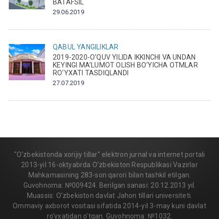
BATAFSIL
29.06.2019
QABUL
YANGILIKLAR
2019-2020-O‘QUV YILIDA IKKINCHI VA UNDAN
KEYINGI MA’LUMOT OLISH BO‘YICHA OTMLAR
RO‘YXATI TASDIQLANDI
27.07.2019
"O‘zbekistonda xorijiy tillar" elektron jurnal va internet portali
2013-yil 16-oktyabrda O‘zbekiston Respublikasi Vazirlar
Mahkamasining 283-son qarori bilan tashkil etilgan.
Guvohnoma: №009424. Berilgan sanasi: 20.12.2013 yil.
Muassis: O‘zbekiston davlat Jahon tillari universiteti.
Ommaviy axborot vositasi sifatida 2014-yil 3-may kuni davlat
ro'yxatidan o'tgan. Guvohnoma: №1032.