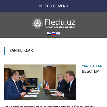
TOGGLE MENU
YANGILIKLAR
YANGILIKLAR
ВEБСТEР