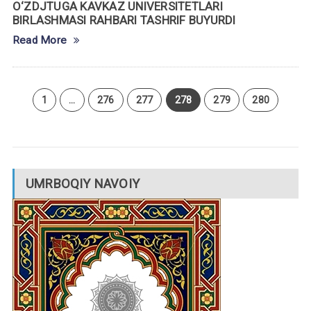
O‘ZDJTUGA KAVKAZ UNIVERSITETLARI
BIRLASHMASI RAHBARI TASHRIF BUYURDI
Read More
1
…
276
277
278
279
280
UMRBOQIY NAVOIY