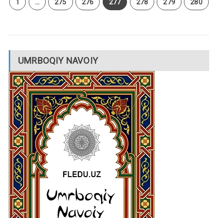
1
…
275
276
277
278
279
280
UMRBOQIY NAVOIY