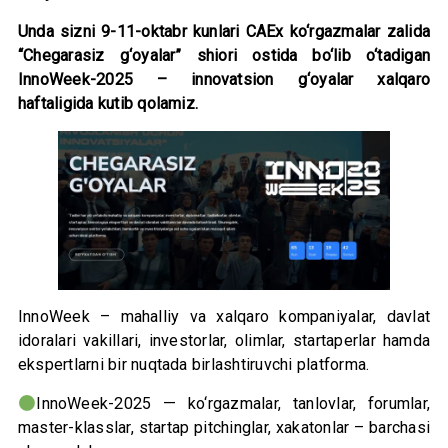
Unda sizni 9-11-oktabr kunlari CAEx ko‘rgazmalar zalida
“Chegarasiz g‘oyalar” shiori ostida bo‘lib o‘tadigan
InnoWeek-2025 – innovatsion g‘oyalar xalqaro
haftaligida kutib qolamiz.
InnoWeek – mahalliy va xalqaro kompaniyalar, davlat
idoralari vakillari, investorlar, olimlar, startaperlar hamda
ekspertlarni bir nuqtada birlashtiruvchi platforma.
InnoWeek-2025 — ko‘rgazmalar, tanlovlar, forumlar,
master-klasslar, startap pitchinglar, xakatonlar – barchasi