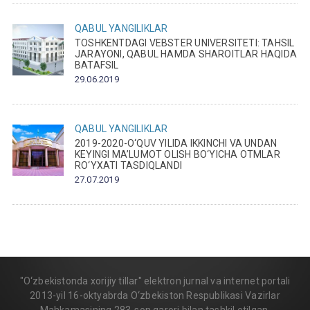
QABUL
YANGILIKLAR
TOSHKENTDAGI VEBSTER UNIVERSITETI: TAHSIL
JARAYONI, QABUL HAMDA SHAROITLAR HAQIDA
BATAFSIL
29.06.2019
QABUL
YANGILIKLAR
2019-2020-O‘QUV YILIDA IKKINCHI VA UNDAN
KEYINGI MA’LUMOT OLISH BO‘YICHA OTMLAR
RO‘YXATI TASDIQLANDI
27.07.2019
"O‘zbekistonda xorijiy tillar" elektron jurnal va internet portali
2013-yil 16-oktyabrda O‘zbekiston Respublikasi Vazirlar
Mahkamasining 283-son qarori bilan tashkil etilgan.