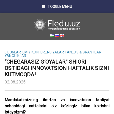
TOGGLE MENU
E'LONLAR
ILMIY KONFERENSIYALAR
TANLOV & GRANTLAR
YANGILIKLAR
“CHEGARASIZ G‘OYALAR” SHIORI
OSTIDAGI INNOVATSION HAFTALIK SIZNI
KUTMOQDA!
02.08.2025
Mamlakatimizning ilm-fan va innovatsion faoliyat
sohasidagi natijalarini o‘z ko‘zingiz bilan ko‘rishni
istaysizmi?