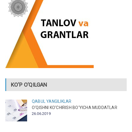
KO’P O’QILGAN
QABUL
YANGILIKLAR
O‘QISHNI KO‘CHIRISH BO‘YICHA MUDDATLAR
26.06.2019