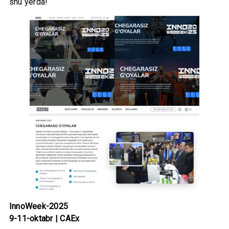
shu yerda!
InnoWeek-2025
9-11-oktabr | CAEx