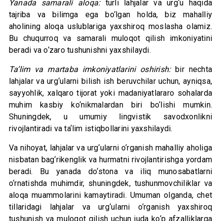
Yanada samarali aloqa:
turli lahjalar va urg‘u haqida
tajriba va bilimga ega bo‘lgan holda, biz mahalliy
aholining aloqa uslublariga yaxshiroq moslasha olamiz.
Bu chuqurroq va samarali muloqot qilish imkoniyatini
beradi va o‘zaro tushunishni yaxshilaydi.
Taʼlim va martaba imkoniyatlarini oshirish:
bir nechta
lahjalar va urg‘ularni bilish ish beruvchilar uchun, ayniqsa,
sayyohlik, xalqaro tijorat yoki madaniyatlararo sohalarda
muhim kasbiy ko‘nikmalardan biri bo‘lishi mumkin.
Shuningdek, u umumiy lingvistik savodxonlikni
rivojlantiradi va taʼlim istiqbollarini yaxshilaydi.
Va nihoyat, lahjalar va urg‘ularni o‘rganish mahalliy aholiga
nisbatan bag‘rikenglik va hurmatni rivojlantirishga yordam
beradi. Bu yanada do‘stona va iliq munosabatlarni
o‘rnatishda muhimdir, shuningdek, tushunmovchiliklar va
aloqa muammolarini kamaytiradi. Umuman olganda, chet
tillaridagi lahjalar va urg‘ularni o‘rganish yaxshiroq
tushunish va muloqot qilish uchun juda ko‘p afzalliklarga