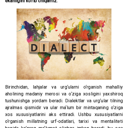
ekanligini
ko‘rib chiqamiz.
Birinchidan, lahjalar va urg‘ularni o‘rganish mahalliy
aholining madaniy merosi va o‘ziga xosligini yaxshiroq
tushunishga yordam beradi. Dialektlar va urg‘ular tilning
ajralmas qismidir va ular maʼlum bir mintaqaning o‘ziga
xos xususiyatlarini aks ettiradi. Ushbu xususiyatlarni
o‘rganish millatning urf-odatlari, tarixi va mentaliteti