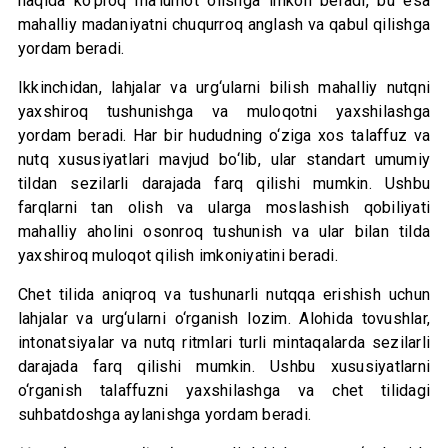
haqida ko‘proq maʼlumot olishga imkon beradi, bu esa
mahalliy madaniyatni chuqurroq anglash va qabul qilishga
yordam beradi.
Ikkinchidan, lahjalar va urg‘ularni bilish mahalliy nutqni
yaxshiroq tushunishga va muloqotni yaxshilashga
yordam beradi. Har bir hududning o‘ziga xos talaffuz va
nutq xususiyatlari mavjud bo‘lib, ular standart umumiy
tildan sezilarli darajada farq qilishi mumkin. Ushbu
farqlarni tan olish va ularga moslashish qobiliyati
mahalliy aholini osonroq tushunish va ular bilan tilda
yaxshiroq muloqot qilish imkoniyatini beradi.
Chet tilida aniqroq va tushunarli nutqqa erishish uchun
lahjalar va urg‘ularni o‘rganish lozim. Alohida tovushlar,
intonatsiyalar va nutq ritmlari turli mintaqalarda sezilarli
darajada farq qilishi mumkin. Ushbu xususiyatlarni
o‘rganish talaffuzni yaxshilashga va chet tilidagi
suhbatdoshga aylanishga yordam beradi.