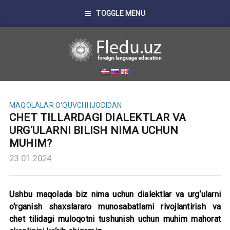
TOGGLE MENU
MAQOLALAR
O'QUVCHI IJODIDAN
CHET TILLARDAGI DIALEKTLAR VA
URG‘ULARNI BILISH NIMA UCHUN
MUHIM?
23.01.2024
Ushbu maqolada biz nima uchun dialektlar va urg‘ularni
o‘rganish
shaxslararo
munosabatlarni rivojlantirish va
chet tilidagi muloqotni tushunish uchun muhim mahorat