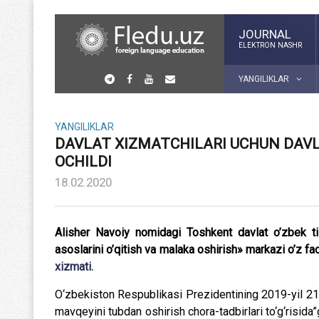
JOURNAL
ELEKTRON NASHR
YANGILIKLAR
YANGILIKLAR
DAVLAT XIZMATCHILARI UCHUN DAVLA
OCHILDI
18.02.2020
Alisher Navoiy nomidagi Toshkent davlat o’zbek tili
asoslarini o’qitish va malaka oshirish» markazi o’z f
xizmati.
O‘zbekiston Respublikasi Prezidentining 2019-yil 21-o
mavqeyini tubdan oshirish chora-tadbirlari to‘g‘risida