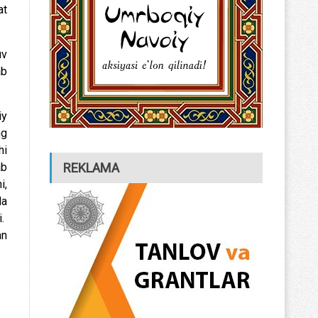
at
uv
ab
iy
ng
hi
REKLAMA
ab
i,
da
i.
an