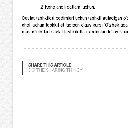
2. Keng aholi qatlami uchun.
Davlat tashkiloti xodimlari uchun tashkil etiladigan o‘q
aholi uchun tashkil etiladigan o‘quv kursi “O‘zbek a
mashg‘ulotlari davlat tashkilotlari xodimlari to‘lov-sha
SHARE THIS ARTICLE
DO THE SHARING THINGY