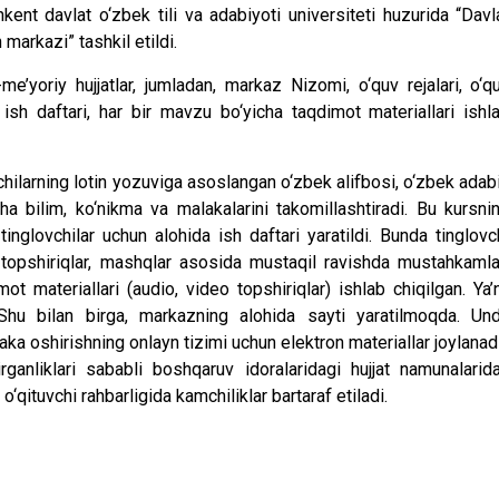
nt davlat o‘zbek tili va adabiyoti universiteti huzurida “Davl
 markazi” tashkil etildi.
oriy hujjatlar, jumladan, markaz Nizomi, o‘quv rejalari, o‘q
 ish daftari, har bir mavzu bo‘yicha taqdimot materiallari ishl
larning lotin yozuviga asoslangan o‘zbek alifbosi, o‘zbek adab
icha bilim, ko‘nikma va malakalarini takomillashtiradi. Bu kursni
inglovchilar uchun alohida ish daftari yaratildi. Bunda tinglovc
an topshiriqlar, mashqlar asosida mustaqil ravishda mustahkaml
 materiallari (audio, video topshiriqlar) ishlab chiqilgan. Ya’n
 Shu bilan birga, markazning alohida sayti yaratilmoqda. Un
aka oshirishning onlayn tizimi uchun elektron materiallar joylanad
ganliklari sababli boshqaruv idoralaridagi hujjat namunalarid
o‘qituvchi rahbarligida kamchiliklar bartaraf etiladi.