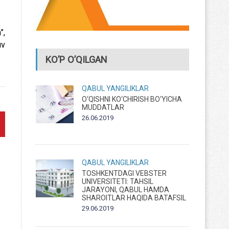
”,
uv
KO’P O’QILGAN
QABUL
YANGILIKLAR
O‘QISHNI KO‘CHIRISH BO‘YICHA
MUDDATLAR
26.06.2019
QABUL
YANGILIKLAR
TOSHKENTDAGI VEBSTER
UNIVERSITETI: TAHSIL
JARAYONI, QABUL HAMDA
SHAROITLAR HAQIDA BATAFSIL
29.06.2019