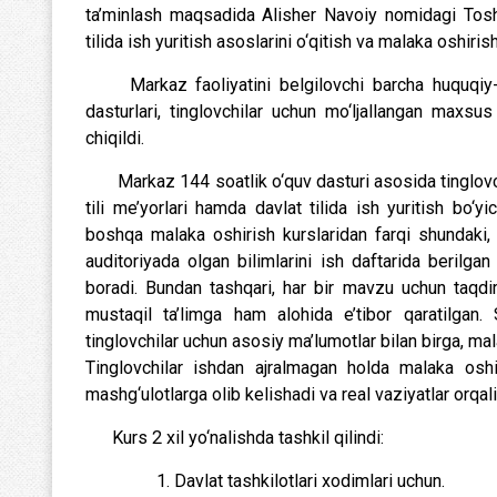
ta’minlash maqsadida Alisher Navoiy nomidagi Toshke
tilida ish yuritish asoslarini o‘qitish va malaka oshirish
Markaz faoliyatini belgilovchi barcha huquqiy-me’y
dasturlari, tinglovchilar uchun mo‘ljallangan maxsus
chiqildi.
Markaz 144 soatlik o‘quv dasturi asosida tinglovchi
tili me’yorlari hamda davlat tilida ish yuritish bo‘y
boshqa malaka oshirish kurslaridan farqi shundaki, t
auditoriyada olgan bilimlarini ish daftarida berilg
boradi. Bundan tashqari, har bir mavzu uchun taqdimot
mustaqil ta’limga ham alohida e’tibor qaratilgan.
tinglovchilar uchun asosiy ma’lumotlar bilan birga, mal
Tinglovchilar ishdan ajralmagan holda malaka oshir
mashg‘ulotlarga olib kelishadi va real vaziyatlar orqali 
Kurs 2 xil yo‘nalishda tashkil qilindi:
1. Davlat tashkilotlari xodimlari uchun.