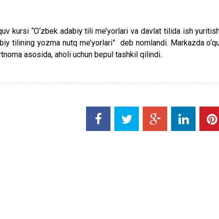
uv kursi “O‘zbek adabiy tili me’yorlari va davlat tilida ish yuritish
dabiy tilining yozma nutq me’yorlari” deb nomlandi. Markazda o‘q
rtnoma asosida, aholi uchun bepul tashkil qilindi.