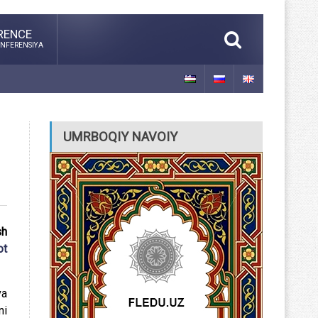
RENCE
NFERENSIYA
UMRBOQIY NAVOIY
sh
ot
va
ni