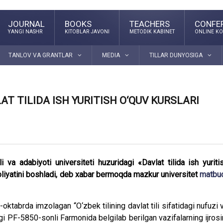
JOURNAL
BOOKS
TEACHERS
CONFE
YANGI NASHR
KITOBLAR JAVONI
METODIK KABINET
ONLINE KO
TANLOV VA GRANTLAR
MEDIA
TILLAR DUNYOSIGA
T TILIDA ISH YURITISH O‘QUV KURSLARI
 va adabiyoti universiteti huzuridagi «Davlat tilida ish yuriti
aoliyatini boshladi, deb xabar bermoqda mazkur universitet
matbu
ktabrda imzolagan “O‘zbek tilining davlat tili sifatidagi nufuzi 
”gi PF-5850-sonli Farmonida belgilab berilgan vazifalarning ijrosi