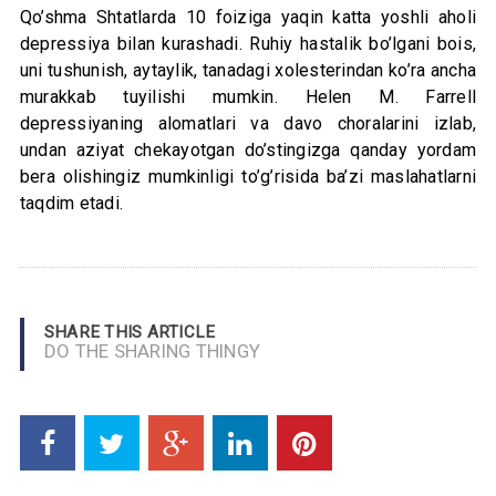
Qo’shma Shtatlarda 10 foiziga yaqin katta yoshli aholi
depressiya bilan kurashadi. Ruhiy hastalik bo’lgani bois,
uni tushunish, aytaylik, tanadagi xolesterindan ko’ra ancha
murakkab tuyilishi mumkin. Helen M. Farrell
depressiyaning alomatlari va davo choralarini izlab,
undan aziyat chekayotgan do’stingizga qanday yordam
bera olishingiz mumkinligi to’g’risida ba’zi maslahatlarni
taqdim etadi.
SHARE THIS ARTICLE
DO THE SHARING THINGY