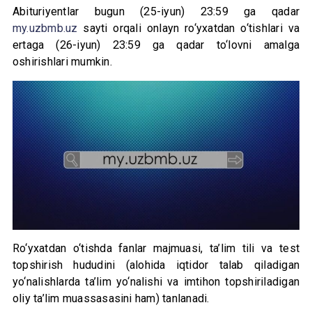
Abituriyentlar bugun (25-iyun) 23:59 ga qadar
my.uzbmb.uz
sayti orqali onlayn ro‘yxatdan o‘tishlari va
ertaga (26-iyun) 23:59 ga qadar to‘lovni amalga
oshirishlari mumkin.
Ro‘yxatdan o‘tishda fanlar majmuasi, ta’lim tili va test
topshirish hududini (alohida iqtidor talab qiladigan
yo‘nalishlarda ta’lim yo‘nalishi va imtihon topshiriladigan
oliy ta’lim muassasasini ham) tanlanadi.