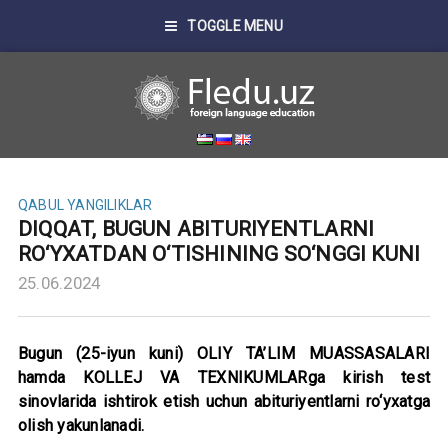
TOGGLE MENU
QABUL
YANGILIKLAR
DIQQAT, BUGUN ABITURIYENTLARNI
RO‘YXATDAN O‘TISHINING SO‘NGGI KUNI
25.06.2024
Bugun (25-iyun kuni) OLIY TA’LIM MUASSASALARI
hamda KOLLEJ VA TEXNIKUMLARga kirish test
sinovlarida ishtirok etish uchun abituriyentlarni ro‘yxatga
olish yakunlanadi.