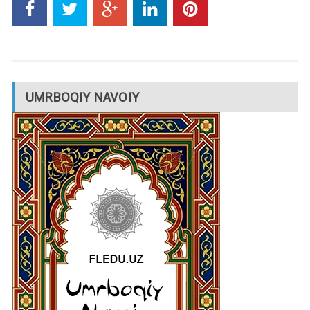
UMRBOQIY NAVOIY