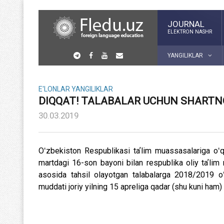
JOURNAL
ELEKTRON NASHR
YANGILIKLAR
E'LONLAR
YANGILIKLAR
DIQQAT! TALABALAR UCHUN SHARTNO
30.03.2019
Oʻzbekiston Respublikasi taʼlim muassasalariga oʻq
martdagi 16-son bayoni bilan respublika oliy taʼlim 
asosida tahsil olayotgan talabalarga 2018/2019 oʻq
muddati joriy yilning 15 apreliga qadar (shu kuni ham) u