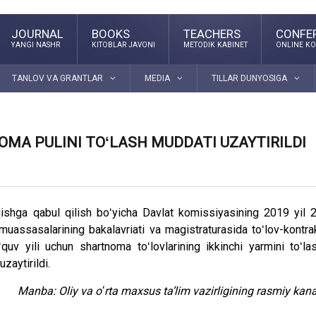
JOURNAL
BOOKS
TEACHERS
CONFE
YANGI NASHR
KITOBLAR JAVONI
METODIK KABINET
ONLINE KO
TANLOV VA GRANTLAR
MEDIA
TILLAR DUNYOSIGA
MA PULINI TOʻLASH MUDDATI UZAYTIRILDI
ishga qabul qilish boʻyicha Davlat komissiyasining 2019 yil 
muassasalarining bakalavriati va magistraturasida toʻlov-kontra
uv yili uchun shartnoma toʻlovlarining ikkinchi yarmini toʻla
zaytirildi.
Manba: Oliy va oʻrta maxsus taʼlim vazirligining rasmiy kana