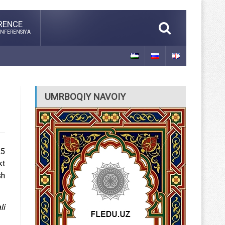
RENCE
NFERENSIYA
UMRBOQIY NAVOIY
25
kt
sh
li